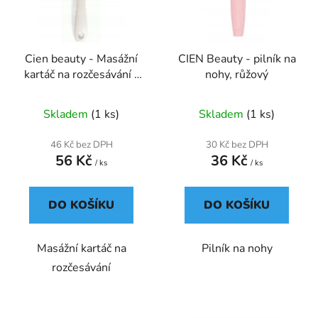
s
r
p
o
r
d
Cien beauty - Masážní
CIEN Beauty - pilník na
o
u
kartáč na rozčesávání -
nohy, růžový
d
k
šedý
u
t
Skladem
(1 ks)
Skladem
(1 ks)
k
ů
t
46 Kč bez DPH
30 Kč bez DPH
ů
56 Kč
36 Kč
/ ks
/ ks
DO KOŠÍKU
DO KOŠÍKU
Masážní kartáč na
Pilník na nohy
rozčesávání