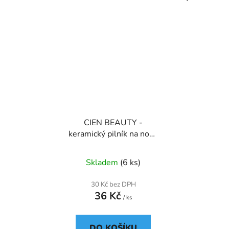
CIEN BEAUTY -
keramický pilník na nohy
s vaflovou strukturou,
šedý
Skladem
(6 ks)
30 Kč bez DPH
36 Kč
/ ks
DO KOŠÍKU