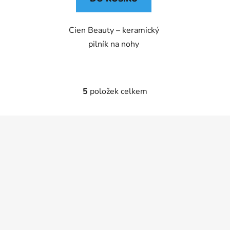
Cien Beauty – keramický
pilník na nohy
5
položek celkem
O
v
l
Z
á
á
d
p
a
a
c
t
í
p
í
r
v
k