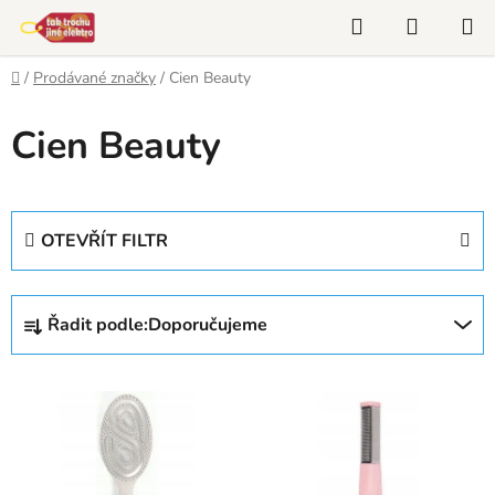
Přejít
Hledat
NÁKUP
na
KOŠÍK
obsah
Domů
/
Prodávané značky
/
Cien Beauty
Cien Beauty
OTEVŘÍT FILTR
Ř
Řadit podle:
Doporučujeme
a
z
V
e
ý
n
p
í
i
p