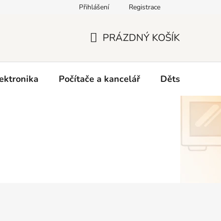
Přihlášení
Registrace
O nás
PRÁZDNÝ KOŠÍK
NÁKUPNÍ
KOŠÍK
ektronika
Počítače a kancelář
Dětské zboží 