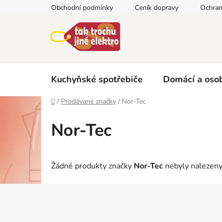
Přejít
Obchodní podmínky
Ceník dopravy
Ochran
na
obsah
Kuchyňské spotřebiče
Domácí a osob
Domů
/
Prodávané značky
/
Nor-Tec
Nor-Tec
Žádné produkty značky
Nor-Tec
nebyly nalezeny.
Z
á