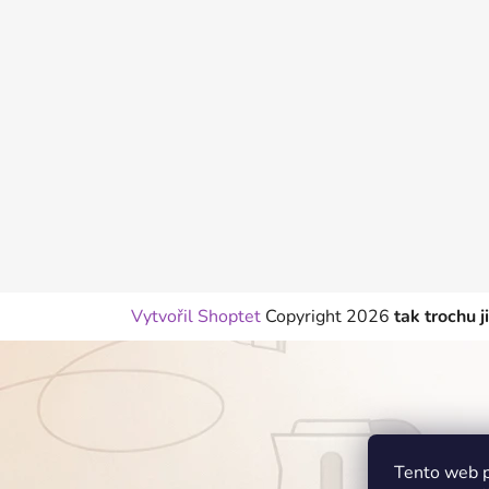
p
a
t
í
Vytvořil Shoptet
Copyright 2026
tak trochu j
Tento web p