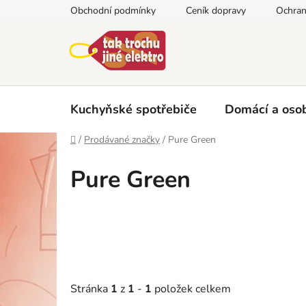
Přejít
Obchodní podmínky
Ceník dopravy
Ochran
na
obsah
Kuchyňské spotřebiče
Domácí a osob
Domů
/
Prodávané značky
/
Pure Green
Pure Green
Stránka
1
z
1
-
1
položek celkem