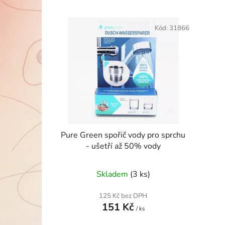
V
ý
Kód:
31866
p
i
s
p
r
o
d
u
Pure Green spořič vody pro sprchu
k
- ušetří až 50% vody
t
ů
Skladem
(3 ks)
125 Kč bez DPH
151 Kč
/ ks