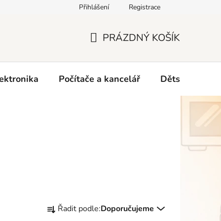
Přihlášení
Registrace
O nás
PRÁZDNÝ KOŠÍK
NÁKUPNÍ
KOŠÍK
ektronika
Počítače a kancelář
Dětské zboží 
Ř
Řadit podle:
Doporučujeme
a