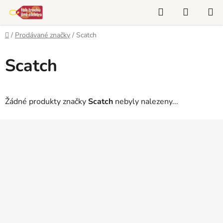
Přejít
Hledat
NÁKUP
na
KOŠÍK
obsah
Domů
/
Prodávané značky
/
Scatch
Scatch
Žádné produkty značky
Scatch
nebyly nalezeny...
Z
á
p
a
t
í