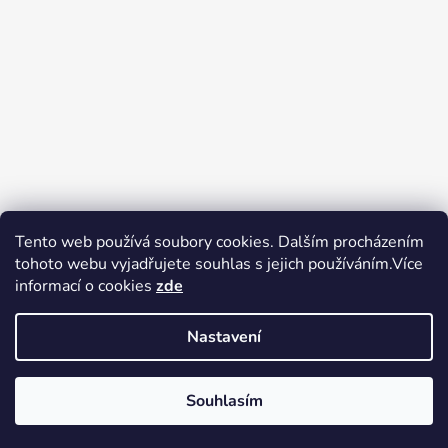
Tento web používá soubory cookies. Dalším procházením
tohoto webu vyjadřujete souhlas s jejich používáním.Více
Zboží.cz
Heureka.cz
Voňavé dárky
informací o cookies
zde
Nastavení
Souhlasím
Vytvořil Shoptet
Copyright 2026
tak trochu jiné
V pátek 14.8.2026 má prodejna Tak trochu jiné elektro zavřeno.
elektro
. Všechna práva vyhrazena.