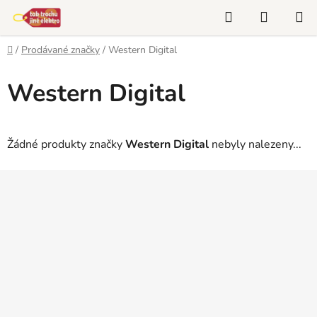
Přejít
Hledat
NÁKUP
na
KOŠÍK
obsah
Domů
/
Prodávané značky
/
Western Digital
Western Digital
Žádné produkty značky
Western Digital
nebyly nalezeny...
Z
á
p
a
t
í