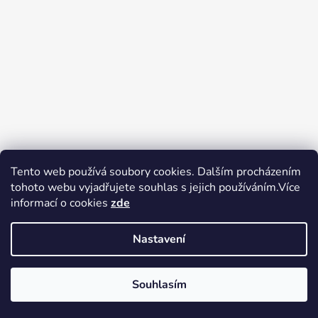
Tento web používá soubory cookies. Dalším procházením
tohoto webu vyjadřujete souhlas s jejich používáním.Více
Zboží.cz
Heureka.cz
Voňavé dárky
informací o cookies
zde
Nastavení
Souhlasím
Vytvořil Shoptet
Copyright 2026
tak trochu jiné
V pátek 14.8.2026 má prodejna Tak trochu jiné elektro zavřeno.
elektro
. Všechna práva vyhrazena.