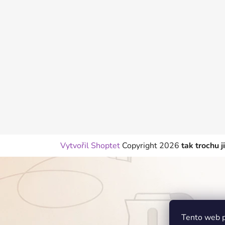
p
a
t
í
Vytvořil Shoptet
Copyright 2026
tak trochu j
Tento web p