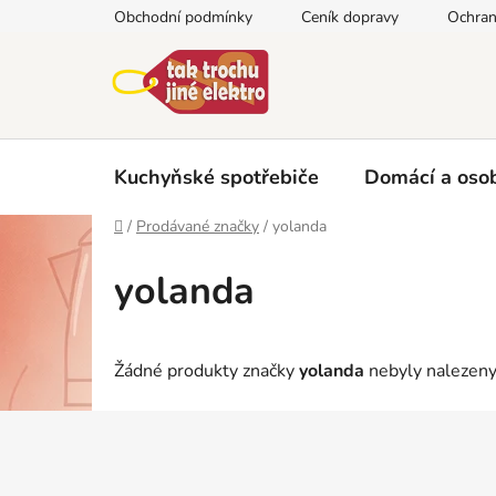
Přejít
Obchodní podmínky
Ceník dopravy
Ochran
na
obsah
Kuchyňské spotřebiče
Domácí a osob
Domů
/
Prodávané značky
/
yolanda
yolanda
Žádné produkty značky
yolanda
nebyly nalezeny.
Z
á