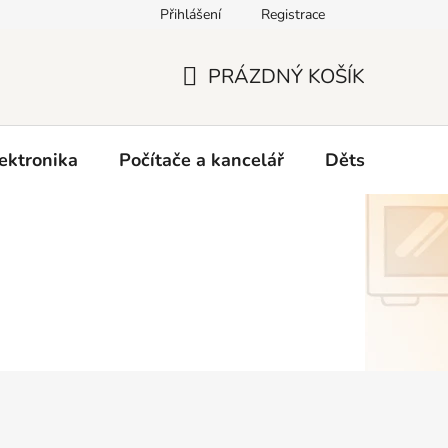
Přihlášení
Registrace
O nás
PRÁZDNÝ KOŠÍK
NÁKUPNÍ
KOŠÍK
ektronika
Počítače a kancelář
Dětské zboží 