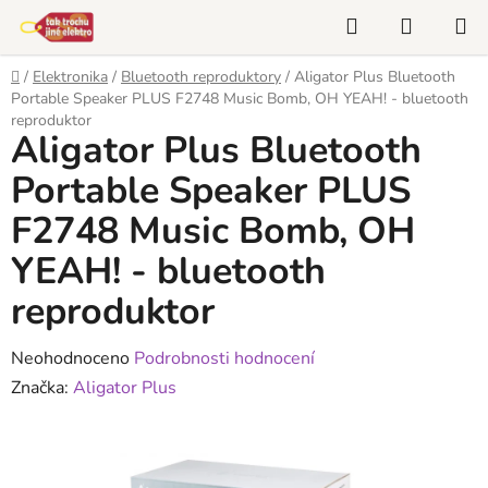
Přejít
Hledat
NÁKUP
na
KOŠÍK
obsah
Domů
/
Elektronika
/
Bluetooth reproduktory
/
Aligator Plus Bluetooth
Portable Speaker PLUS F2748 Music Bomb, OH YEAH! - bluetooth
reproduktor
Aligator Plus Bluetooth
Portable Speaker PLUS
F2748 Music Bomb, OH
YEAH! - bluetooth
reproduktor
Průměrné
Neohodnoceno
Podrobnosti hodnocení
hodnocení
Značka:
Aligator Plus
produktu
je
0,0