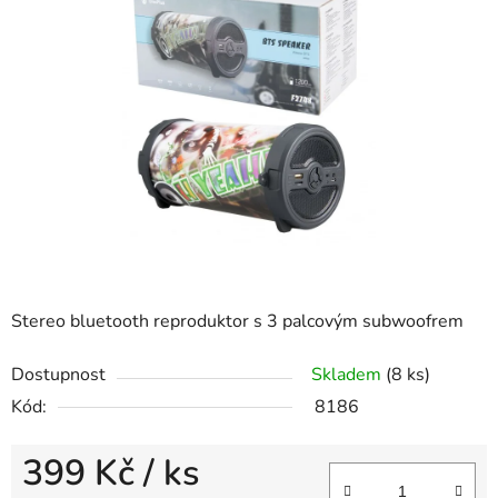
z
5
hvězdiček.
Stereo bluetooth reproduktor s 3 palcovým subwoofrem
Dostupnost
Skladem
(8 ks)
Kód:
8186
399 Kč
/ ks