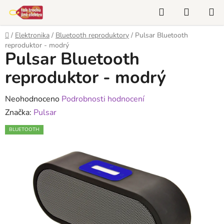
Přejít
Hledat
NÁKUP
na
KOŠÍK
obsah
Domů
/
Elektronika
/
Bluetooth reproduktory
/
Pulsar Bluetooth
reproduktor - modrý
Pulsar Bluetooth
reproduktor - modrý
Průměrné
Neohodnoceno
Podrobnosti hodnocení
hodnocení
Značka:
Pulsar
produktu
BLUETOOTH
je
0,0
z
5
hvězdiček.