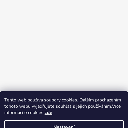
Tento web používá soubory cookies. Dalším procházením
tohoto webu vyjadřujete souhlas s jejich používáním.Více
Zboží.cz
Heureka.cz
Voňavé dárky
informací o cookies
zde
Nastavení