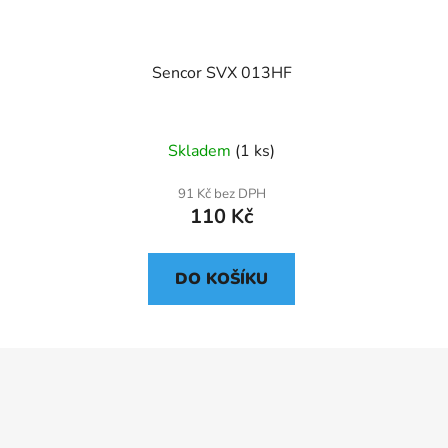
Sencor SVX 013HF
Skladem
(1 ks)
91 Kč bez DPH
110 Kč
DO KOŠÍKU
Z
á
p
a