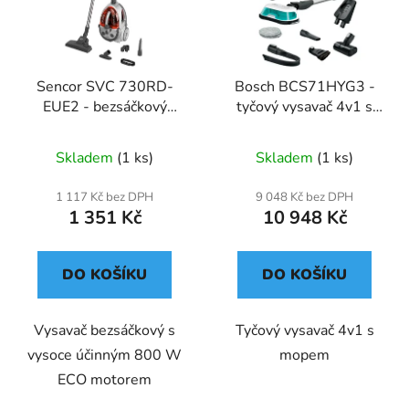
Sencor SVC 730RD-
Bosch BCS71HYG3 -
EUE2 - bezsáčkový
tyčový vysavač 4v1 s
vysavač
mopem
Průměrné
Skladem
(1 ks)
Skladem
(1 ks)
hodnocení
produktu
1 117 Kč bez DPH
9 048 Kč bez DPH
1 351 Kč
10 948 Kč
je
3,0
z
DO KOŠÍKU
DO KOŠÍKU
5
hvězdiček.
Vysavač bezsáčkový s
Tyčový vysavač 4v1 s
vysoce účinným 800 W
mopem
ECO motorem