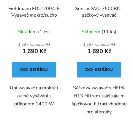
Fieldmann FDU 2004-E
Sencor SVC 7500BK -
Vysavač mokro/sucho
sáčkový vysavač
Skladem
(1 ks)
Skladem
(11 ks)
1 397 Kč bez DPH
1 397 Kč bez DPH
1 690 Kč
1 690 Kč
DO KOŠÍKU
DO KOŠÍKU
Uni vysavač na mokré i
Sáčkový vysavač s HEPA
suché vysávání s
H13 Filtrem zajišťujícím
příkonem 1400 W
špičkovou filtraci vhodnou
pro alergiky