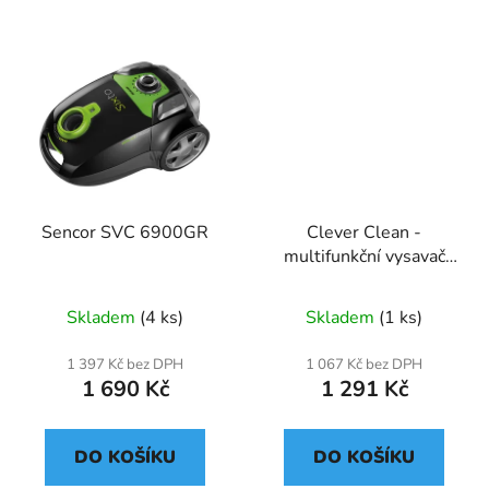
Sencor SVC 6900GR
Clever Clean -
multifunkční vysavač
3v1 Premium 2800W
Skladem
(4 ks)
Skladem
(1 ks)
1 397 Kč bez DPH
1 067 Kč bez DPH
1 690 Kč
1 291 Kč
DO KOŠÍKU
DO KOŠÍKU