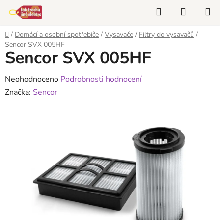
Přejít
Hledat
NÁKUP
na
KOŠÍK
obsah
Domů
/
Domácí a osobní spotřebiče
/
Vysavače
/
Filtry do vysavačů
/
Sencor SVX 005HF
Sencor SVX 005HF
Průměrné
Neohodnoceno
Podrobnosti hodnocení
hodnocení
Značka:
Sencor
produktu
je
0,0
z
5
hvězdiček.