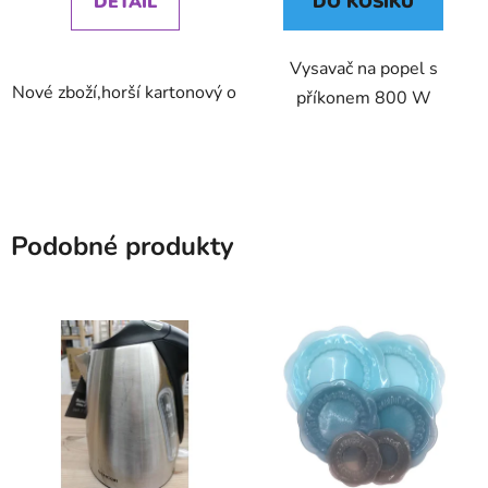
DETAIL
DO KOŠÍKU
Vysavač na popel s
Nové zboží,horší kartonový obal ,záruka 24 měsíců
příkonem 800 W
Podobné produkty