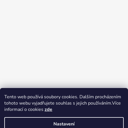
Tento web používá soubory cookies. Dalším procházením
tohoto webu vyjadřujete souhlas s jejich používáním.Více
Zboží.cz
Heureka.cz
Voňavé dárky
informací o cookies
zde
Nastavení