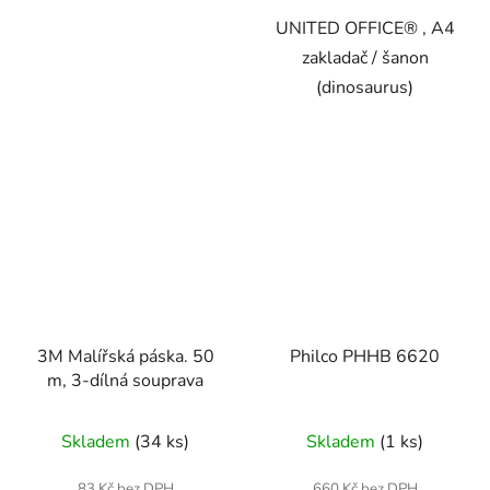
UNITED OFFICE® , A4
zakladač / šanon
(dinosaurus)
3M Malířská páska. 50
Philco PHHB 6620
m, 3-dílná souprava
Skladem
(34 ks)
Skladem
(1 ks)
83 Kč bez DPH
660 Kč bez DPH