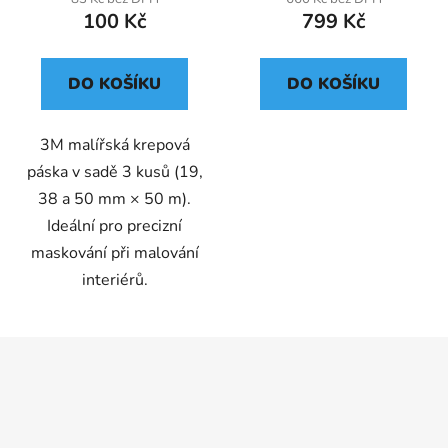
100 Kč
799 Kč
DO KOŠÍKU
DO KOŠÍKU
3M malířská krepová
páska v sadě 3 kusů (19,
38 a 50 mm × 50 m).
Ideální pro precizní
maskování při malování
interiérů.
Z
á
p
a