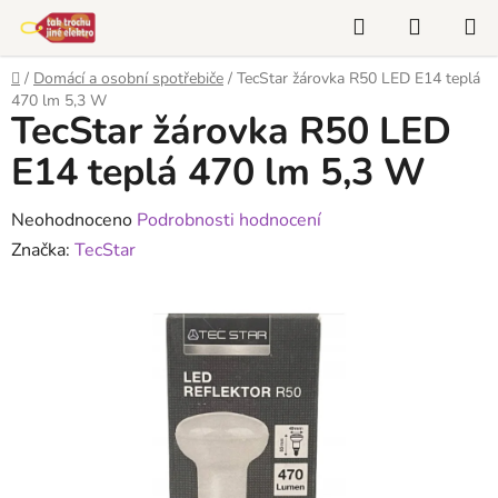
Přejít
Hledat
NÁKUP
na
KOŠÍK
obsah
Domů
/
Domácí a osobní spotřebiče
/
TecStar žárovka R50 LED E14 teplá
470 lm 5,3 W
TecStar žárovka R50 LED
E14 teplá 470 lm 5,3 W
Průměrné
Neohodnoceno
Podrobnosti hodnocení
hodnocení
Značka:
TecStar
produktu
je
0,0
z
5
hvězdiček.