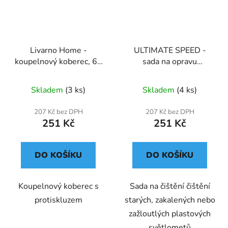
Livarno Home -
ULTIMATE SPEED -
koupelnový koberec, 60
sada na opravu
x 100 cm (tyrkysový)
světlometů 19ks
Skladem
(3 ks)
Skladem
(4 ks)
207 Kč bez DPH
207 Kč bez DPH
251 Kč
251 Kč
DO KOŠÍKU
DO KOŠÍKU
Koupelnový koberec s
Sada na čištění čištění
protiskluzem
starých, zakalených nebo
zažloutlých plastových
světlometů