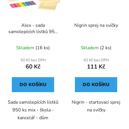
Alex - sada
Nigrin sprej na svíčky
samolepících lístků 950
ks mix
Skladem
(16 ks)
Skladem
(2 ks)
50 Kč bez DPH
92 Kč bez DPH
60 Kč
111 Kč
DO KOŠÍKU
DO KOŠÍKU
Sada samolepících lístků
Nigrin - startovací sprej
950 ks mix - škola -
na svíčky
kancelář - dům