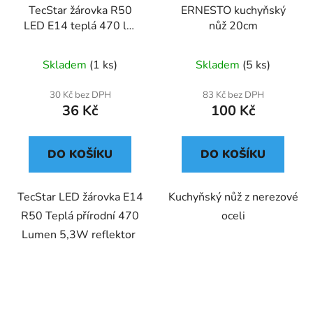
TecStar žárovka R50
ERNESTO kuchyňský
LED E14 teplá 470 lm
nůž 20cm
5,3 W
Skladem
(1 ks)
Skladem
(5 ks)
30 Kč bez DPH
83 Kč bez DPH
36 Kč
100 Kč
DO KOŠÍKU
DO KOŠÍKU
TecStar LED žárovka E14
Kuchyňský nůž z nerezové
R50 Teplá přírodní 470
oceli
Lumen 5,3W reflektor