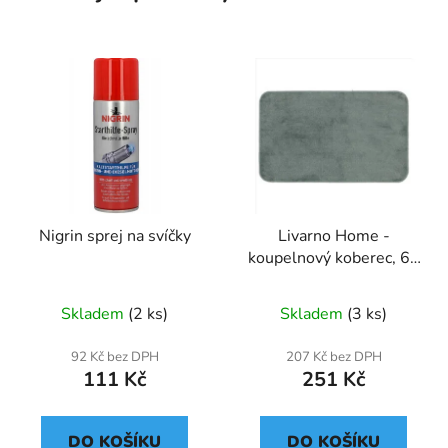
Nigrin sprej na svíčky
Livarno Home -
koupelnový koberec, 60
x 100 cm (tyrkysový)
Skladem
(2 ks)
Skladem
(3 ks)
92 Kč bez DPH
207 Kč bez DPH
111 Kč
251 Kč
DO KOŠÍKU
DO KOŠÍKU