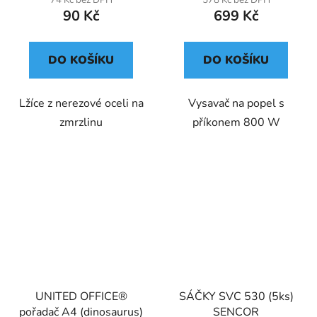
74 Kč bez DPH
578 Kč bez DPH
90 Kč
699 Kč
DO KOŠÍKU
DO KOŠÍKU
Lžíce z nerezové oceli na
Vysavač na popel s
zmrzlinu
příkonem 800 W
UNITED OFFICE®
SÁČKY SVC 530 (5ks)
pořadač A4 (dinosaurus)
SENCOR