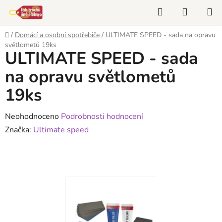
Přejít
Hledat
NÁKUP
na
KOŠÍK
obsah
Domů
/
Domácí a osobní spotřebiče
/
ULTIMATE SPEED - sada na opravu
světlometů 19ks
ULTIMATE SPEED - sada
na opravu světlometů
19ks
Průměrné
Neohodnoceno
Podrobnosti hodnocení
hodnocení
Značka:
Ultimate speed
produktu
je
0,0
z
5
hvězdiček.