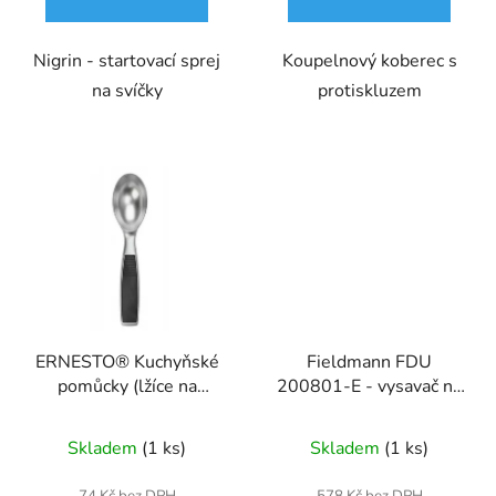
Nigrin - startovací sprej
Koupelnový koberec s
na svíčky
protiskluzem
ERNESTO® Kuchyňské
Fieldmann FDU
pomůcky (lžíce na
200801-E - vysavač na
zmrzlinu)
popel
Skladem
(1 ks)
Skladem
(1 ks)