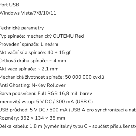
Port USB
Windows Vista/7/8/10/11
Technické parametry
Typ spínače: mechanický OUTEMU Red
Provedení spínače: Lineární
Aktivační síla spínače: 40 ± 15 gf
Celková dráha spínače: ~ 4 mm
Aktivace spínače: ~ 2,1 mm
Mechanická životnost spínače: 50 000 000 cyklů
Anti Ghosting: N-Key Rollover
Barva podsvícení: Full RGB 16,8 mil. barev
Jmenovitý vstup: 5 V DC / 300 mA (USB C)
USB průchod: 5 V DC / 500 mA (USB A pro synchronizaci a nab
Rozměry: 362 × 134 × 35 mm
Délka kabelu: 1,8 m (vyměnitelný typu C – součást příslušenstv