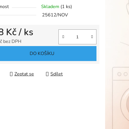
nost
Skladem
(1 ks)
ek.
25612/NOV
8 Kč
/ ks
č bez DPH
 cena:
DO KOŠÍKU
Zeptat se
Sdílet