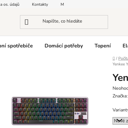
a os. údajů
Kontakty
Moje objednávka
Napište nám
ní spotřebiče
Domácí potřeby
Topení
El
Domů
/
Počít
Yenkee 
Ye
Průměr
Neoho
hodnoc
Značka
produk
Varianty
je
0,0
z