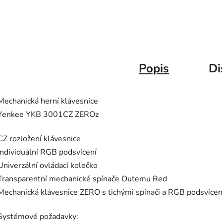
Popis
Di
Mechanická herní klávesnice
Yenkee YKB 3001CZ ZEROz
CZ rozložení klávesnice
Individuální RGB podsvícení
Univerzální ovládací kolečko
Transparentní mechanické spínače Outemu Red
Mechanická klávesnice ZERO s tichými spínači a RGB podsvíce
Systémové požadavky: