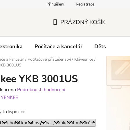
Přihlášení
Registrace
O nás
PRÁZDNÝ KOŠÍK
NÁKUPNÍ
KOŠÍK
ektronika
Počítače a kancelář
Dětské zboží 
ače a kancelář
/
Počítačové příslušenství
/
Klávesnice
/
YKB 3001US
nkee YKB 3001US
né
dnoceno
Podrobnosti hodnocení
ení
:
YENKEE
tu
 k dispozici: