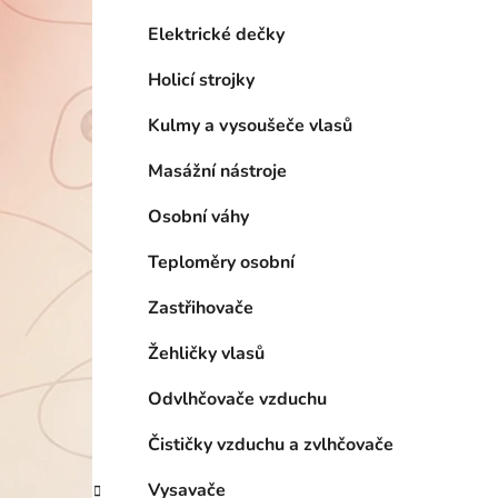
í
p
Elektrické dečky
a
Holicí strojky
n
e
Kulmy a vysoušeče vlasů
l
Masážní nástroje
Osobní váhy
Teploměry osobní
Zastřihovače
Žehličky vlasů
Odvlhčovače vzduchu
Čističky vzduchu a zvlhčovače
Vysavače