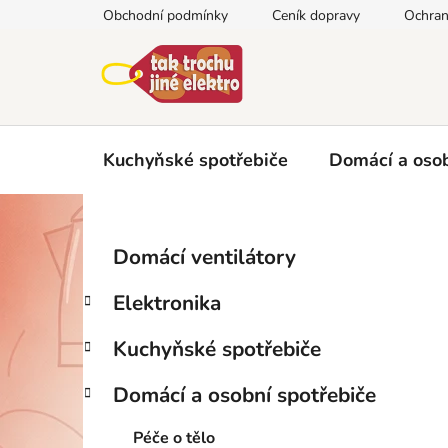
Přejít
Obchodní podmínky
Ceník dopravy
Ochran
na
obsah
Kuchyňské spotřebiče
Domácí a osob
P
K
Přeskočit
Domácí ventilátory
a
kategorie
o
t
s
Elektronika
e
t
g
r
Kuchyňské spotřebiče
o
a
r
Domácí a osobní spotřebiče
i
n
e
n
Péče o tělo