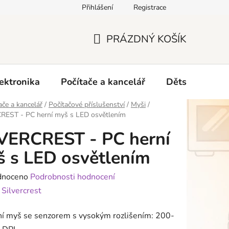
Přihlášení
Registrace
O nás
PRÁZDNÝ KOŠÍK
NÁKUPNÍ
KOŠÍK
ektronika
Počítače a kancelář
Dětské zboží 
ače a kancelář
/
Počítačové příslušenství
/
Myši
/
REST - PC herní myš s LED osvětlením
VERCREST - PC herní
 s LED osvětlením
né
dnoceno
Podrobnosti hodnocení
ení
:
Silvercrest
tu
ní myš se senzorem s vysokým rozlišením: 200-