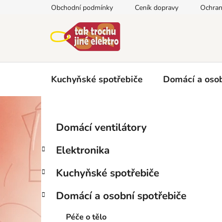
Přejít
Obchodní podmínky
Ceník dopravy
Ochran
na
obsah
Kuchyňské spotřebiče
Domácí a osob
P
K
Přeskočit
Domácí ventilátory
a
kategorie
o
t
s
Elektronika
e
t
g
r
Kuchyňské spotřebiče
o
a
r
Domácí a osobní spotřebiče
i
n
e
n
Péče o tělo