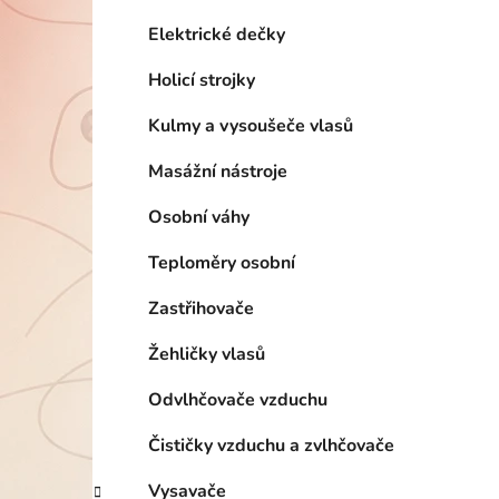
í
p
Elektrické dečky
a
Holicí strojky
n
e
Kulmy a vysoušeče vlasů
l
Masážní nástroje
Osobní váhy
Teploměry osobní
Zastřihovače
Žehličky vlasů
Odvlhčovače vzduchu
Čističky vzduchu a zvlhčovače
Vysavače