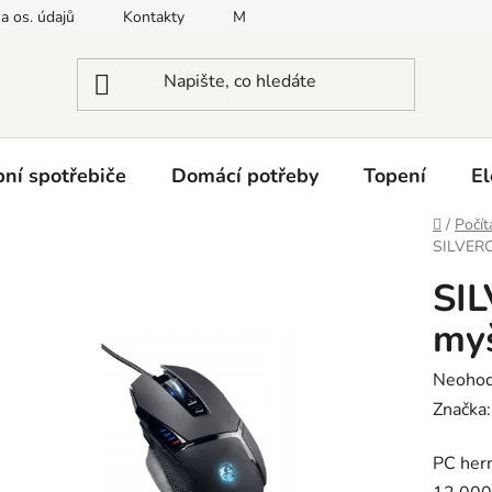
a os. údajů
Kontakty
Moje objednávka
Napište nám
ní spotřebiče
Domácí potřeby
Topení
El
Domů
/
Počít
SILVERC
SIL
myš
Průměr
Neoho
hodnoc
Značka
produk
PC her
je