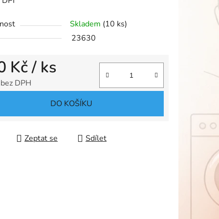
 DPI
nost
Skladem
(10 ks)
23630
ek.
0 Kč
/ ks
 bez DPH
 cena:
DO KOŠÍKU
Zeptat se
Sdílet