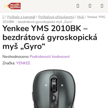
Přejít
Hledat
NÁKUP
na
KOŠÍK
obsah
Domů
/
Počítače a kancelář
/
Počítačové příslušenství
/
Myši
/
Yenkee YMS
2010BK – bezdrátová gyroskopická myš „Gyro“
Yenkee YMS 2010BK –
bezdrátová gyroskopická
myš „Gyro“
Průměrné
Neohodnoceno
Podrobnosti hodnocení
hodnocení
Značka:
YENKEE
produktu
je
0,0
z
5
hvězdiček.