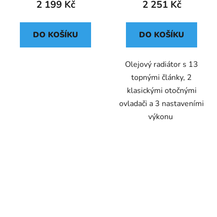
2 199 Kč
2 251 Kč
DO KOŠÍKU
DO KOŠÍKU
Olejový radiátor s 13
topnými články, 2
klasickými otočnými
ovladači a 3 nastaveními
výkonu