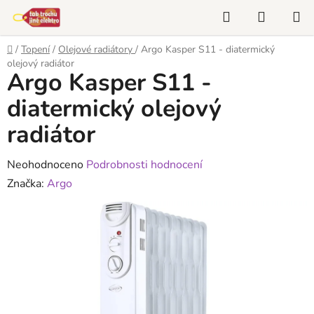
Přejít
Hledat
NÁKUP
na
KOŠÍK
obsah
Domů
/
Topení
/
Olejové radiátory
/
Argo Kasper S11 - diatermický
olejový radiátor
Argo Kasper S11 -
diatermický olejový
radiátor
Průměrné
Neohodnoceno
Podrobnosti hodnocení
hodnocení
Značka:
Argo
produktu
je
0,0
z
5
hvězdiček.