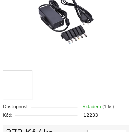
5
hvězdiček.
Dostupnost
Skladem
(1 ks)
Kód:
12233