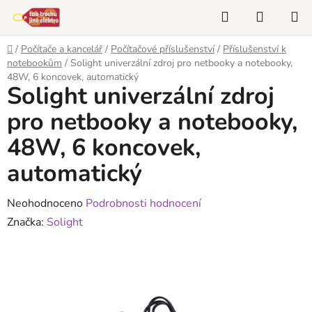
Přejít
Hledat
NÁKUP
na
KOŠÍK
obsah
Domů
/
Počítače a kancelář
/
Počítačové příslušenství
/
Příslušenství k
notebookům
/
Solight univerzální zdroj pro netbooky a notebooky,
48W, 6 koncovek, automatický
Solight univerzální zdroj
pro netbooky a notebooky,
48W, 6 koncovek,
automatický
Průměrné
Neohodnoceno
Podrobnosti hodnocení
hodnocení
Značka:
Solight
produktu
je
0,0
z