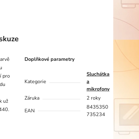
skuze
barvě
Doplňkové parametry
u
Sluchátka
í pro
Kategorie
a
odu
mikrofony
Záruka
2 roky
k už
8435350
440.
EAN
735234