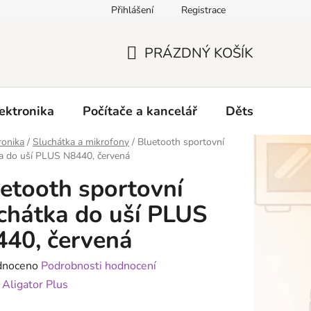
Přihlášení
Registrace
O nás
PRÁZDNÝ KOŠÍK
NÁKUPNÍ
KOŠÍK
ektronika
Počítače a kancelář
Dětské zboží 
ronika
/
Sluchátka a mikrofony
/
Bluetooth sportovní
a do uší PLUS N8440, červená
etooth sportovní
chátka do uší PLUS
40, červená
né
dnoceno
Podrobnosti hodnocení
ení
:
Aligator Plus
tu