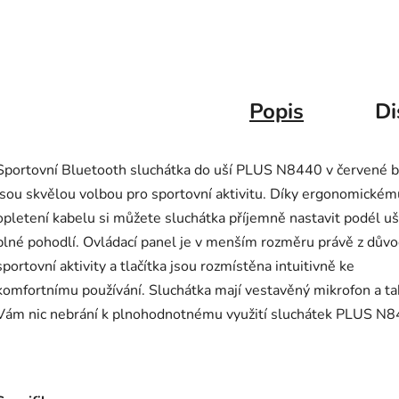
Popis
Di
Sportovní Bluetooth sluchátka do uší PLUS N8440 v červené 
jsou skvělou volbou pro sportovní aktivitu. Díky ergonomickém
opletení kabelu si můžete sluchátka příjemně nastavit podél uš
plné pohodlí. Ovládací panel je v menším rozměru právě z dův
sportovní aktivity a tlačítka jsou rozmístěna intuitivně ke
komfortnímu používání. Sluchátka mají vestavěný mikrofon a ta
Vám nic nebrání k plnohodnotnému využití sluchátek PLUS N8