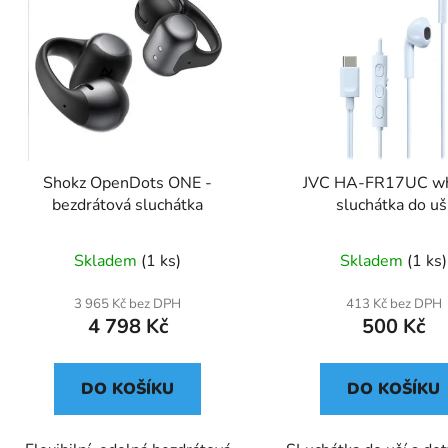
Shokz OpenDots ONE -
JVC HA-FR17UC wh
bezdrátová sluchátka
sluchátka do uš
Skladem
(1 ks)
Skladem
(1 ks)
3 965 Kč bez DPH
413 Kč bez DPH
4 798 Kč
500 Kč
DO KOŠÍKU
DO KOŠÍKU