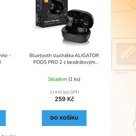
ite -
Bluetooth sluchátka ALIGATOR
í
PODS PRO 2 s bezdrátovým
nabíjením, černá
Skladem
(1 ks)
214 Kč bez DPH
259 Kč
DO KOŠÍKU