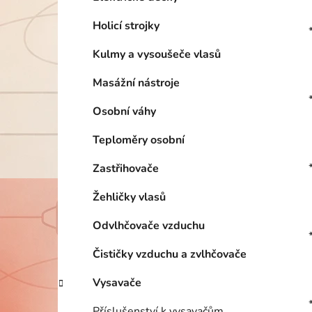
Holicí strojky
Kulmy a vysoušeče vlasů
Masážní nástroje
Osobní váhy
Teploměry osobní
Zastřihovače
Žehličky vlasů
Odvlhčovače vzduchu
Čističky vzduchu a zvlhčovače
Vysavače
Příslušenství k vysavačům