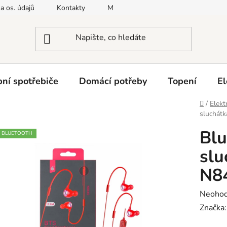
a os. údajů
Kontakty
Moje objednávka
Napište nám
ní spotřebiče
Domácí potřeby
Topení
El
Domů
/
Elekt
sluchátk
Blu
BLUETOOTH
slu
N84
Průměr
Neoho
hodnoc
Značka
produk