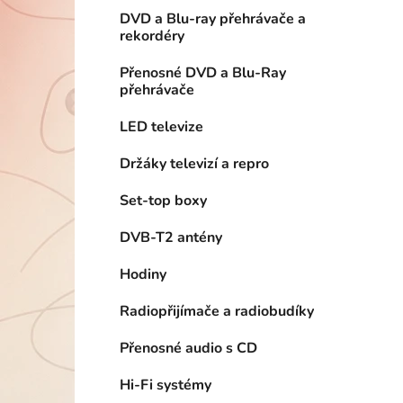
í
DVD a Blu-ray přehrávače a
p
rekordéry
a
n
Přenosné DVD a Blu-Ray
přehrávače
e
l
LED televize
Držáky televizí a repro
Set-top boxy
DVB-T2 antény
Hodiny
Radiopřijímače a radiobudíky
Přenosné audio s CD
Hi-Fi systémy