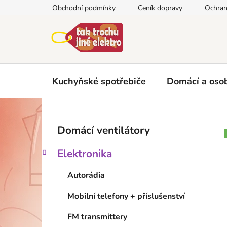
Přejít
Obchodní podmínky
Ceník dopravy
Ochran
na
obsah
Kuchyňské spotřebiče
Domácí a osob
P
K
Přeskočit
Domácí ventilátory
a
kategorie
o
t
s
Elektronika
e
t
g
r
Autorádia
o
a
r
Mobilní telefony + příslušenství
i
n
e
n
FM transmittery