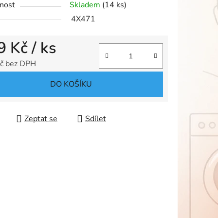
nost
Skladem
(14 ks)
4X471
9 Kč
/ ks
ek.
č bez DPH
 cena:
DO KOŠÍKU
Zeptat se
Sdílet