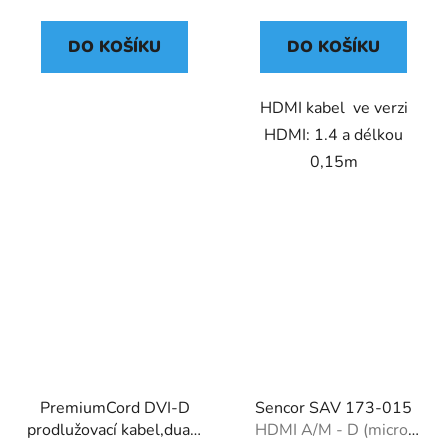
DO KOŠÍKU
DO KOŠÍKU
HDMI kabel ve verzi
HDMI: 1.4 a délkou
0,15m
PremiumCord DVI-D
Sencor SAV 173-015
prodlužovací kabel,dual-
HDMI A/M - D (micro)