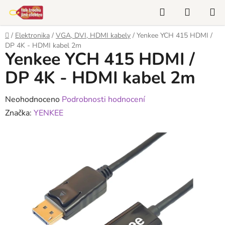
Přejít
Hledat
NÁKUP
na
KOŠÍK
obsah
Domů
/
Elektronika
/
VGA, DVI, HDMI kabely
/
Yenkee YCH 415 HDMI /
DP 4K - HDMI kabel 2m
Yenkee YCH 415 HDMI /
DP 4K - HDMI kabel 2m
Průměrné
Neohodnoceno
Podrobnosti hodnocení
hodnocení
Značka:
YENKEE
produktu
je
0,0
z
5
hvězdiček.