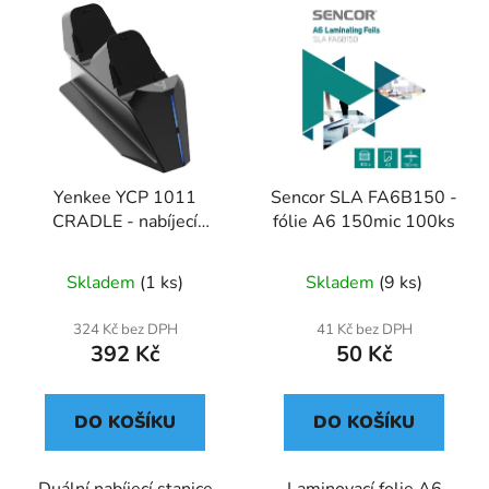
Yenkee YCP 1011
Sencor SLA FA6B150 -
CRADLE - nabíjecí
fólie A6 150mic 100ks
stanice pro XBOX herní
ovladače
Skladem
(1 ks)
Skladem
(9 ks)
324 Kč bez DPH
41 Kč bez DPH
392 Kč
50 Kč
DO KOŠÍKU
DO KOŠÍKU
Duální nabíjecí stanice
Laminovací folie A6