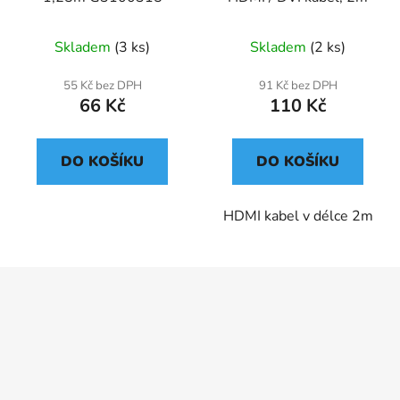
Skladem
(3 ks)
Skladem
(2 ks)
55 Kč bez DPH
91 Kč bez DPH
66 Kč
110 Kč
DO KOŠÍKU
DO KOŠÍKU
HDMI kabel v délce 2m
Z
á
p
a
t
í