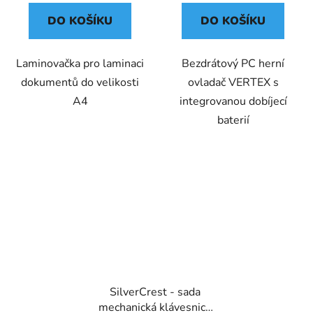
DO KOŠÍKU
DO KOŠÍKU
Laminovačka pro laminaci
Bezdrátový PC herní
dokumentů do velikosti
ovladač VERTEX s
A4
integrovanou dobíjecí
baterií
SilverCrest - sada
mechanická klávesnice