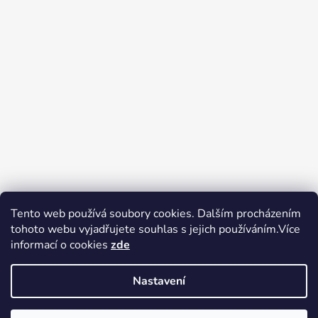
Tento web používá soubory cookies. Dalším procházením
tohoto webu vyjadřujete souhlas s jejich používáním.Více
Zboží.cz
Heureka.cz
Voňavé dárky
informací o cookies
zde
Nastavení