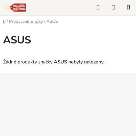
Přejít
Hledat
NÁKUP
na
KOŠÍK
obsah
Domů
/
Prodávané značky
/
ASUS
ASUS
Žádné produkty značky
ASUS
nebyly nalezeny...
Z
á
p
a
t
í