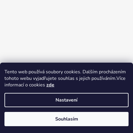
Tento web používá soubory cookies. Dalším procházením
tohoto webu vyjadřujete souhlas s jejich používáním.Více
Zboží.cz
Heureka.cz
Voňavé dárky
informací o cookies
zde
Nastavení
Souhlasím
Vytvořil Shoptet
Copyright 2026
tak trochu jiné
V pátek 14.8.2026 má prodejna Tak trochu jiné elektro zavřeno.
elektro
. Všechna práva vyhrazena.