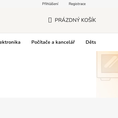
Přihlášení
Registrace
O nás
PRÁZDNÝ KOŠÍK
NÁKUPNÍ
KOŠÍK
ektronika
Počítače a kancelář
Dětské zboží 