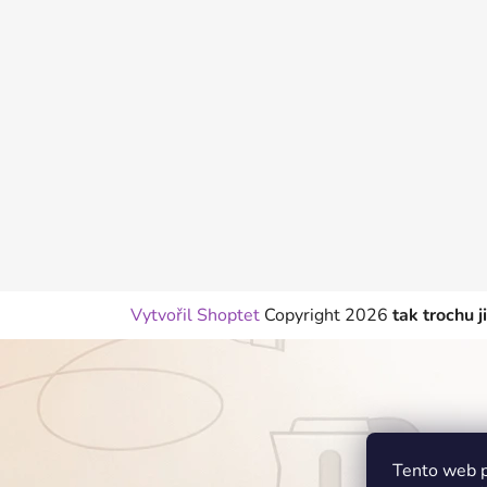
p
a
t
í
Vytvořil Shoptet
Copyright 2026
tak trochu j
Tento web p