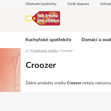
Přejít
Obchodní podmínky
Ceník dopravy
Ochran
na
obsah
Kuchyňské spotřebiče
Domácí a osob
Domů
/
Prodávané značky
/
Croozer
Croozer
Žádné produkty značky
Croozer
nebyly nalezeny.
Z
á