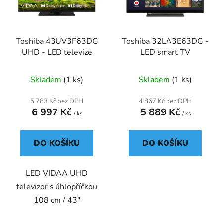
s
r
p
o
r
d
Toshiba 43UV3F63DG
Toshiba 32LA3E63DG -
o
u
UHD - LED televize
LED smart TV
d
k
u
t
Skladem
(1 ks)
Skladem
(1 ks)
k
ů
t
5 783 Kč bez DPH
4 867 Kč bez DPH
ů
6 997 Kč
5 889 Kč
/ ks
/ ks
DO KOŠÍKU
DO KOŠÍKU
LED VIDAA UHD
televizor s úhlopříčkou
108 cm / 43"