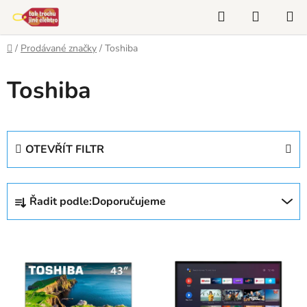
Přejít
Hledat
NÁKUP
na
KOŠÍK
obsah
Domů
/
Prodávané značky
/
Toshiba
Toshiba
OTEVŘÍT FILTR
Ř
Řadit podle:
Doporučujeme
a
z
V
e
ý
n
p
í
i
p