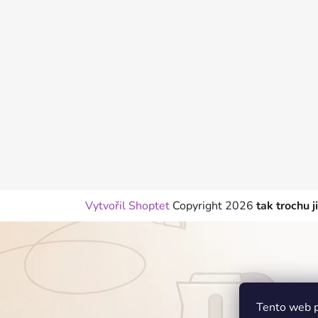
p
a
t
í
Vytvořil Shoptet
Copyright 2026
tak trochu j
Tento web p