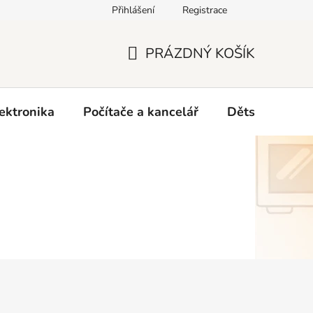
Přihlášení
Registrace
O nás
PRÁZDNÝ KOŠÍK
NÁKUPNÍ
KOŠÍK
ektronika
Počítače a kancelář
Dětské zboží 