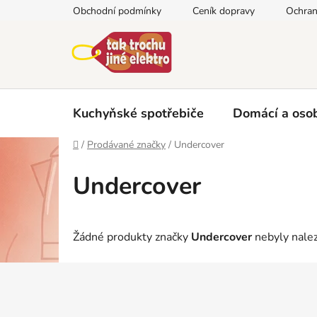
Přejít
Obchodní podmínky
Ceník dopravy
Ochran
na
obsah
Kuchyňské spotřebiče
Domácí a osob
Domů
/
Prodávané značky
/
Undercover
Undercover
Žádné produkty značky
Undercover
nebyly nalez
Z
á