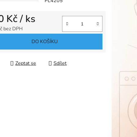
PL4205
0 Kč
/ ks
ek.
č bez DPH
 cena:
DO KOŠÍKU
Zeptat se
Sdílet