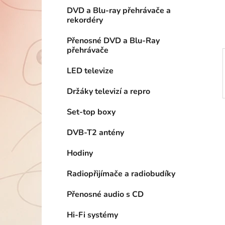
í
DVD a Blu-ray přehrávače a
p
rekordéry
a
n
Přenosné DVD a Blu-Ray
přehrávače
e
l
LED televize
Držáky televizí a repro
Set-top boxy
DVB-T2 antény
Hodiny
Radiopřijímače a radiobudíky
Přenosné audio s CD
Hi-Fi systémy