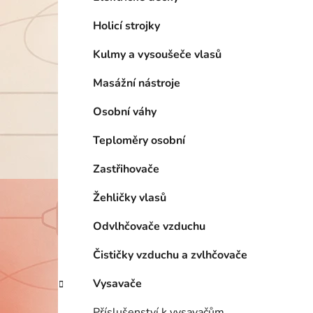
Holicí strojky
Kulmy a vysoušeče vlasů
Masážní nástroje
Osobní váhy
Teploměry osobní
Zastřihovače
Žehličky vlasů
Odvlhčovače vzduchu
Čističky vzduchu a zvlhčovače
Vysavače
Příslušenství k vysavačům