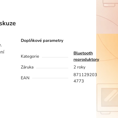
skuze
Doplňkové parametry
e.
ní
Bluetooth
Kategorie
reproduktory
Záruka
2 roky
871129203
EAN
4773