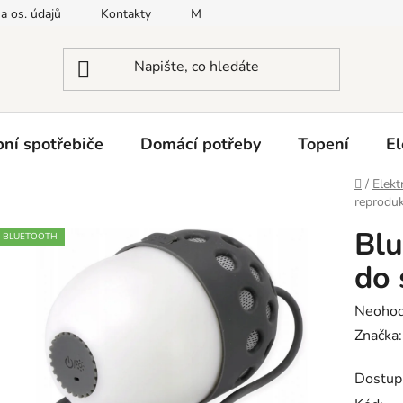
a os. údajů
Kontakty
Moje objednávka
Napište nám
ní spotřebiče
Domácí potřeby
Topení
El
Domů
/
Elekt
reproduk
Blu
BLUETOOTH
do 
Průměr
Neoho
hodnoc
Značka
produk
Dostup
je