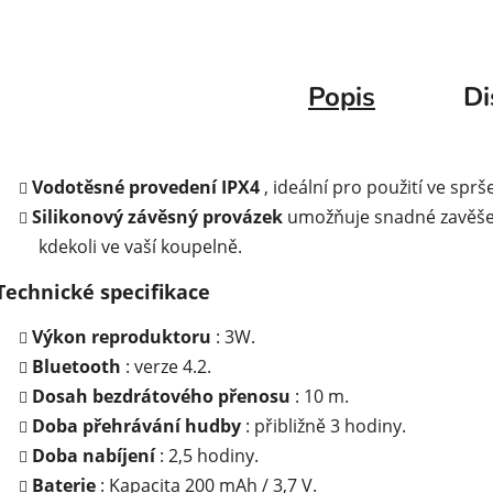
Popis
Di
Vodotěsné provedení IPX4
, ideální pro použití ve sprš
Silikonový závěsný provázek
umožňuje snadné zavěše
kdekoli ve vaší koupelně.
Technické specifikace
Výkon reproduktoru
: 3W.
Bluetooth
: verze 4.2.
Dosah bezdrátového přenosu
: 10 m.
Doba přehrávání hudby
: přibližně 3 hodiny.
Doba nabíjení
: 2,5 hodiny.
Baterie
: Kapacita 200 mAh / 3,7 V.