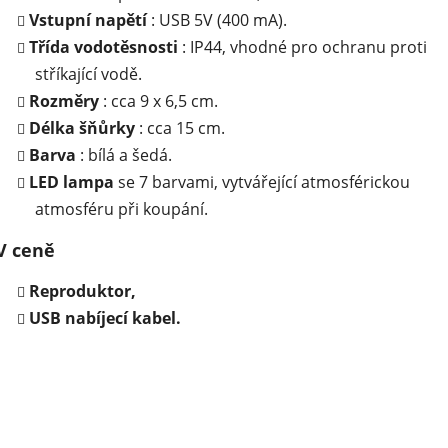
Vstupní napětí
: USB 5V (400 mA).
Třída vodotěsnosti
: IP44, vhodné pro ochranu proti
stříkající vodě.
Rozměry
: cca 9 x 6,5 cm.
Délka šňůrky
: cca 15 cm.
Barva
: bílá a šedá.
LED lampa
se 7 barvami, vytvářející atmosférickou
atmosféru při koupání.
V ceně
Reproduktor,
USB nabíjecí kabel.