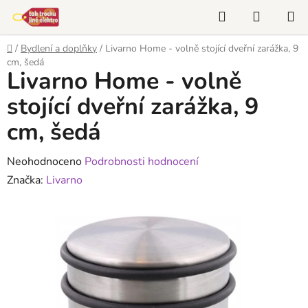
Přejít
Hledat
NÁKUP
na
KOŠÍK
obsah
Domů
/
Bydlení a doplňky
/
Livarno Home - volně stojící dveřní zarážka, 9
cm, šedá
Livarno Home - volně
stojící dveřní zarážka, 9
cm, šedá
Průměrné
Neohodnoceno
Podrobnosti hodnocení
hodnocení
Značka:
Livarno
produktu
je
0,0
z
5
hvězdiček.