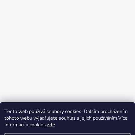
Tento web používá soubory cookies. Dalším procházením
tohoto webu vyjadřujete souhlas s jejich používáním.Více
Zboží.cz
Heureka.cz
Voňavé dárky
informací o cookies
zde