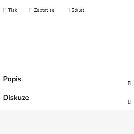
Tisk
Zeptat se
Sdílet
Popis
Diskuze
Z
á
p