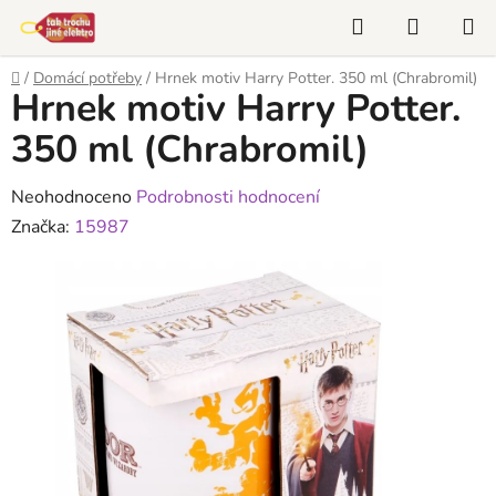
Přejít
Hledat
NÁKUP
na
KOŠÍK
obsah
Domů
/
Domácí potřeby
/
Hrnek motiv Harry Potter. 350 ml (Chrabromil)
Hrnek motiv Harry Potter.
350 ml (Chrabromil)
Průměrné
Neohodnoceno
Podrobnosti hodnocení
hodnocení
Značka:
15987
produktu
je
0,0
z
5
hvězdiček.