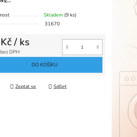
ky,...
nost
Skladem
(9 ks)
ek.
31670
 Kč
/ ks
 bez DPH
 cena:
DO KOŠÍKU
Zeptat se
Sdílet