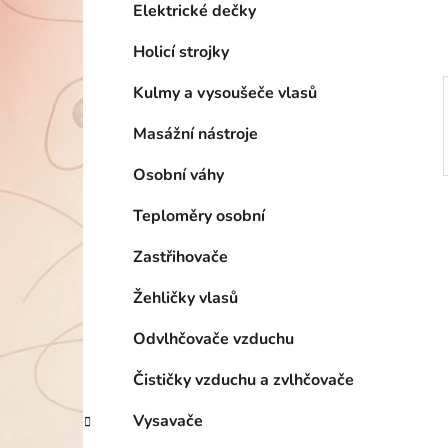
p
Elektrické dečky
a
Holicí strojky
n
e
Kulmy a vysoušeče vlasů
l
Masážní nástroje
Osobní váhy
Teploměry osobní
Zastřihovače
Žehličky vlasů
Odvlhčovače vzduchu
Čističky vzduchu a zvlhčovače
Vysavače