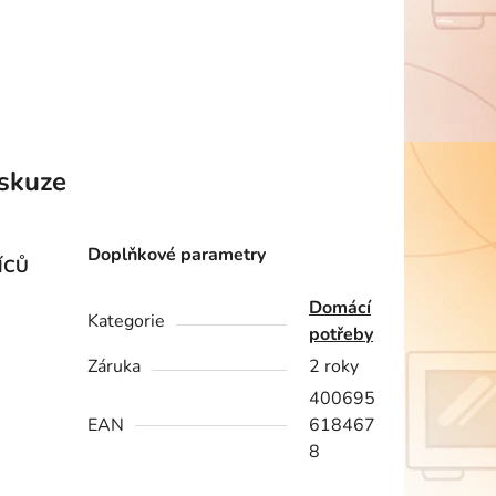
skuze
Doplňkové parametry
ÍCŮ
Domácí
Kategorie
potřeby
Záruka
2 roky
400695
EAN
618467
8