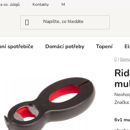
a os. údajů
Kontakty
Moje objednávka
Napište nám
ní spotřebiče
Domácí potřeby
Topení
El
Domů
/
Domá
Rid
mul
Průměr
Neoho
hodnoc
Značka
produk
je
6v1 mul
0,0