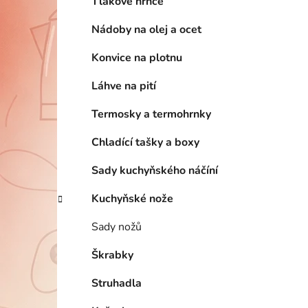
Tlakové hrnce
Nádoby na olej a ocet
Konvice na plotnu
Láhve na pití
Termosky a termohrnky
Chladící tašky a boxy
Sady kuchyňského náčíní
Kuchyňské nože
Sady nožů
Škrabky
Struhadla