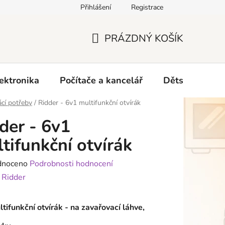
Přihlášení
Registrace
O nás
PRÁZDNÝ KOŠÍK
NÁKUPNÍ
KOŠÍK
ektronika
Počítače a kancelář
Dětské zboží 
cí potřeby
/
Ridder - 6v1 multifunkční otvírák
der - 6v1
tifunkční otvírák
né
dnoceno
Podrobnosti hodnocení
ení
:
Ridder
tu
tifunkční otvírák - na zavařovací láhve,