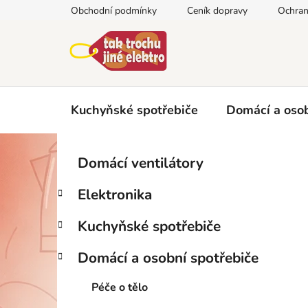
Přejít
Obchodní podmínky
Ceník dopravy
Ochran
na
obsah
Kuchyňské spotřebiče
Domácí a osob
P
K
Přeskočit
Domácí ventilátory
a
kategorie
o
t
s
Elektronika
e
t
g
r
Kuchyňské spotřebiče
o
a
r
Domácí a osobní spotřebiče
i
n
e
n
Péče o tělo
í