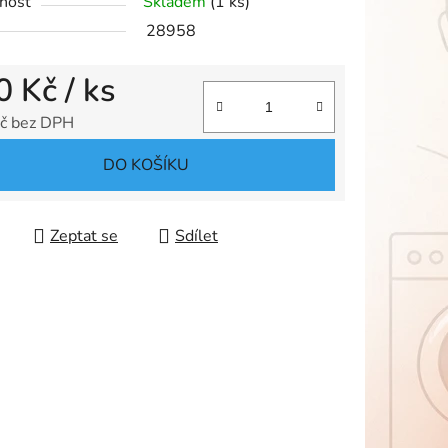
nost
Skladem
(1 ks)
28958
ek.
0 Kč
/ ks
č bez DPH
 cena:
DO KOŠÍKU
Zeptat se
Sdílet