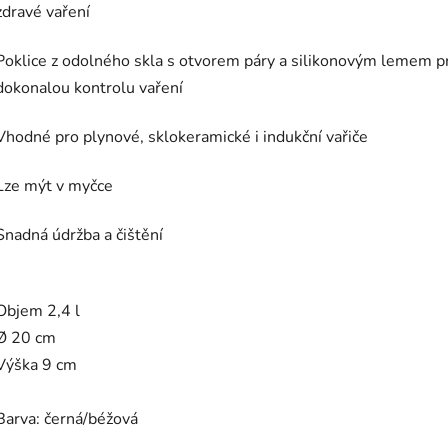
zdravé vaření
Poklice z odolného skla s otvorem páry a silikonovým lemem p
dokonalou kontrolu vaření
Vhodné pro plynové, sklokeramické i indukční vařiče
Lze mýt v myčce
Snadná údržba a čištění
Objem 2,4 l
Ø 20 cm
Výška 9 cm
Barva: černá/béžová