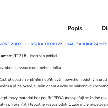
Popis
Di
NOVÉ ZBOŽÍ, HORŠÍ KARTONOVÝ OBAL, ZÁRUKA 24 MĚS
Lamart LT1218
- kastrol s poklicí
Vyrobeno z vysoce odolného hliníku
Kastrol opatřen vnitřním nepřilnavým povrchem odolným proti
oděru a připalování, silným dnem a uchy se silikonovou ochran
Nepřilnavý materiál bez použití PFOA (nevypařují se žádné tox
látky při přehřátí) teplotně vysoce odolný, zabraňuje připalován