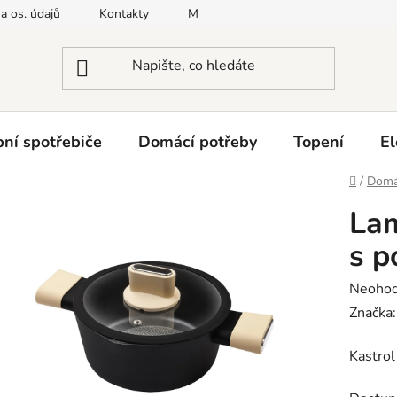
a os. údajů
Kontakty
Moje objednávka
Napište nám
ní spotřebiče
Domácí potřeby
Topení
El
Domů
/
Domá
Lam
s p
Průměr
Neoho
hodnoc
Značka
produk
Kastro
je
0,0