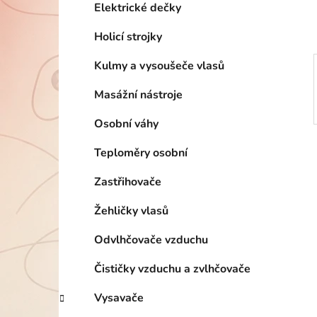
p
Elektrické dečky
a
Holicí strojky
n
e
Kulmy a vysoušeče vlasů
l
Masážní nástroje
Osobní váhy
Teploměry osobní
Zastřihovače
Žehličky vlasů
Odvlhčovače vzduchu
Čističky vzduchu a zvlhčovače
Vysavače