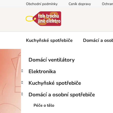
Přejít
Obchodní podmínky
Ceník dopravy
Ochran
na
obsah
Kuchyňské spotřebiče
Domácí a osob
P
K
Přeskočit
Domácí ventilátory
a
kategorie
o
t
s
Elektronika
e
t
g
r
Kuchyňské spotřebiče
o
a
r
Domácí a osobní spotřebiče
i
n
e
n
Péče o tělo
í