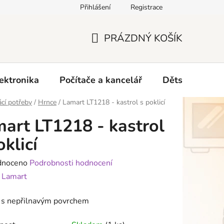
Přihlášení
Registrace
O nás
PRÁZDNÝ KOŠÍK
NÁKUPNÍ
KOŠÍK
ektronika
Počítače a kancelář
Dětské zboží 
cí potřeby
/
Hrnce
/
Lamart LT1218 - kastrol s poklicí
art LT1218 - kastrol
oklicí
né
dnoceno
Podrobnosti hodnocení
ení
:
Lamart
tu
l s nepřilnavým povrchem