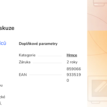
skuze
ÍCŮ
Doplňkové parametry
Kategorie
Hrnce
Záruka
2 roky
859066
EAN
933519
0
ou
ické
í,