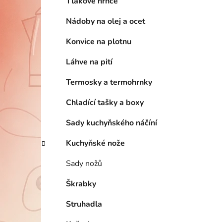
Tlakové hrnce
Nádoby na olej a ocet
Konvice na plotnu
Láhve na pití
Termosky a termohrnky
Chladící tašky a boxy
Sady kuchyňského náčíní
Kuchyňské nože
Sady nožů
Škrabky
Struhadla