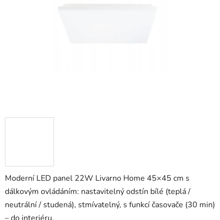
5
hvězdiček.
Moderní LED panel 22W Livarno Home 45×45 cm s
dálkovým ovládáním: nastavitelný odstín bílé (teplá /
neutrální / studená), stmívatelný, s funkcí časovače (30 min)
– do interiéru.