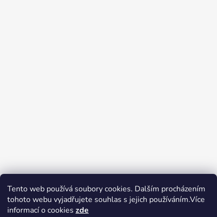
Tento web používá soubory cookies. Dalším procházením
tohoto webu vyjadřujete souhlas s jejich používáním.Více
Zboží.cz
Heureka.cz
Voňavé dárky
informací o cookies
zde