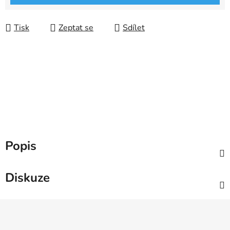
Tisk
Zeptat se
Sdílet
Popis
Diskuze
Z
á