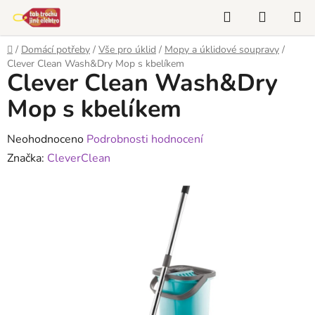
Přejít
Hledat
NÁKUP
na
KOŠÍK
obsah
Domů
/
Domácí potřeby
/
Vše pro úklid
/
Mopy a úklidové soupravy
/
Clever Clean Wash&Dry Mop s kbelíkem
Clever Clean Wash&Dry
Mop s kbelíkem
Průměrné
Neohodnoceno
Podrobnosti hodnocení
hodnocení
Značka:
CleverClean
produktu
je
0,0
z
5
hvězdiček.