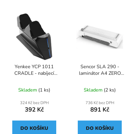
Yenkee YCP 1011
Sencor SLA 290 -
CRADLE - nabíjecí
laminátor A4 ZERO
stanice pro XBOX herní
WARM UP
ovladače
Skladem
(1 ks)
Skladem
(2 ks)
324 Kč bez DPH
736 Kč bez DPH
392 Kč
891 Kč
DO KOŠÍKU
DO KOŠÍKU