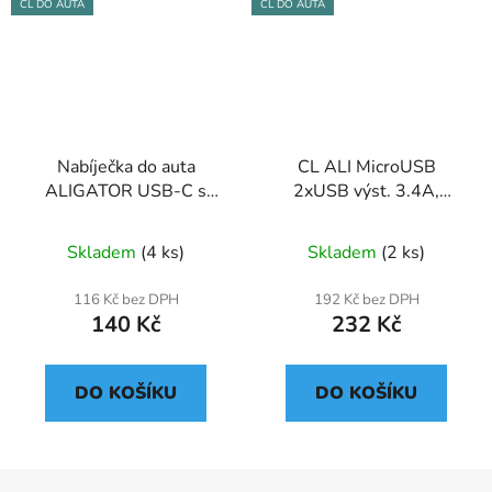
CL DO AUTA
CL DO AUTA
Nabíječka do auta
CL ALI MicroUSB
ALIGATOR USB-C s
2xUSB výst. 3.4A,
2xUSB výstupem 2,4A,
smart IC, černá
Turbo charge, černá
Skladem
(4 ks)
Skladem
(2 ks)
116 Kč bez DPH
192 Kč bez DPH
140 Kč
232 Kč
DO KOŠÍKU
DO KOŠÍKU
Z