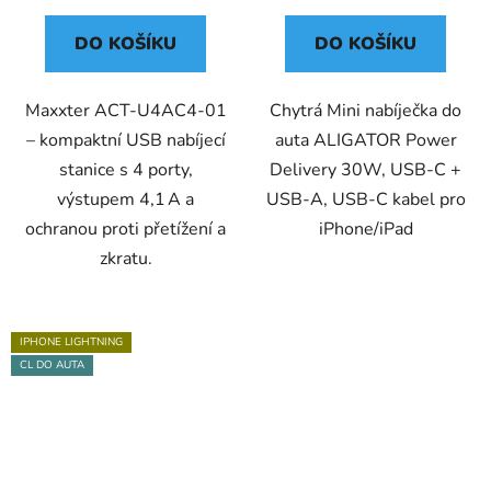
DO KOŠÍKU
DO KOŠÍKU
Maxxter ACT-U4AC4-01
Chytrá Mini nabíječka do
– kompaktní USB nabíjecí
auta ALIGATOR Power
stanice s 4 porty,
Delivery 30W, USB-C +
výstupem 4,1 A a
USB-A, USB-C kabel pro
ochranou proti přetížení a
iPhone/iPad
zkratu.
IPHONE LIGHTNING
CL DO AUTA