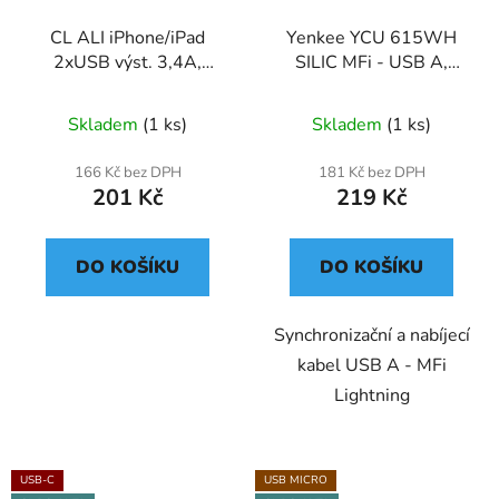
CL ALI iPhone/iPad
Yenkee YCU 615WH
2xUSB výst. 3,4A,
SILIC MFi - USB A,
smart IC,čená
1,5m
Skladem
(1 ks)
Skladem
(1 ks)
166 Kč bez DPH
181 Kč bez DPH
201 Kč
219 Kč
DO KOŠÍKU
DO KOŠÍKU
Synchronizační a nabíjecí
kabel USB A - MFi
Lightning
USB-C
USB MICRO