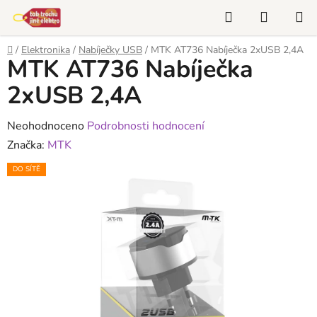
Přejít
Hledat
NÁKUP
na
KOŠÍK
obsah
Domů
/
Elektronika
/
Nabíječky USB
/
MTK AT736 Nabíječka 2xUSB 2,4A
MTK AT736 Nabíječka
2xUSB 2,4A
Průměrné
Neohodnoceno
Podrobnosti hodnocení
hodnocení
Značka:
MTK
produktu
DO SÍTĚ
je
0,0
z
5
hvězdiček.