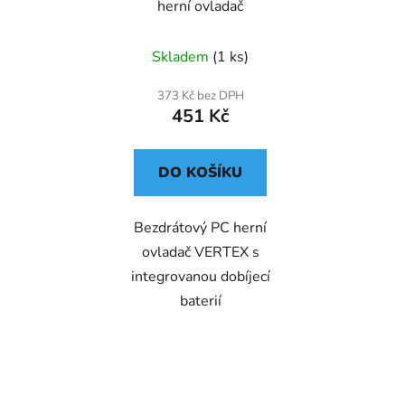
herní ovladač
Skladem
(1 ks)
373 Kč bez DPH
451 Kč
DO KOŠÍKU
Bezdrátový PC herní
ovladač VERTEX s
integrovanou dobíjecí
baterií