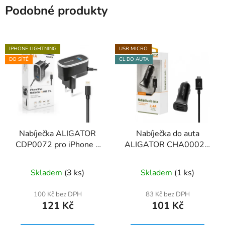
Podobné produkty
IPHONE LIGHTNING
USB MICRO
DO SÍTĚ
CL DO AUTA
Nabíječka ALIGATOR
Nabíječka do auta
CDP0072 pro iPhone s
ALIGATOR CHA0002 s
USB výst 5V/2,1A,
microUSB kabelem a
černá
2xUSB výstupem 2,4A,
Skladem
(3 ks)
Skladem
(1 ks)
Turbo charge, černá
100 Kč bez DPH
83 Kč bez DPH
121 Kč
101 Kč