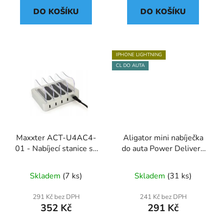
DO KOŠÍKU
DO KOŠÍKU
IPHONE LIGHTNING
CL DO AUTA
Maxxter ACT-U4AC4-
Aligator mini nabíječka
01 - Nabíjecí stanice se
do auta Power Delivery
4 porty
30W, USB-C + USB-
A,USB-C kabel pro
Skladem
(7 ks)
Skladem
(31 ks)
iPhone/iPad CHPD0008
291 Kč bez DPH
241 Kč bez DPH
352 Kč
291 Kč