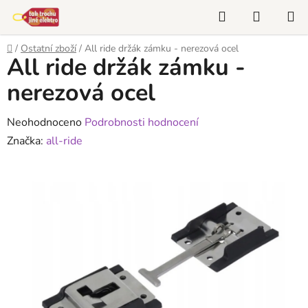
Přejít
Hledat
NÁKUP
na
KOŠÍK
obsah
Domů
/
Ostatní zboží
/
All ride držák zámku - nerezová ocel
All ride držák zámku -
nerezová ocel
Průměrné
Neohodnoceno
Podrobnosti hodnocení
hodnocení
Značka:
all-ride
produktu
je
0,0
z
5
hvězdiček.