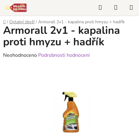
Přejít
Hledat
NÁKUP
na
KOŠÍK
obsah
Domů
/
Ostatní zboží
/
Armorall 2v1 - kapalina proti hmyzu + hadřík
Armorall 2v1 - kapalina
proti hmyzu + hadřík
Průměrné
Neohodnoceno
Podrobnosti hodnocení
hodnocení
produktu
je
0,0
z
5
hvězdiček.