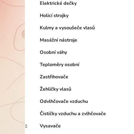
p
Elektrické dečky
a
Holicí strojky
n
e
Kulmy a vysoušeče vlasů
l
Masážní nástroje
Osobní váhy
Teploměry osobní
Zastřihovače
Žehličky vlasů
Odvlhčovače vzduchu
Čističky vzduchu a zvlhčovače
Vysavače