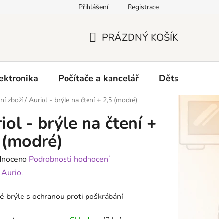
Přihlášení
Registrace
O nás
PRÁZDNÝ KOŠÍK
NÁKUPNÍ
KOŠÍK
ektronika
Počítače a kancelář
Dětské zboží 
ní zboží
/
Auriol - brýle na čtení + 2,5 (modré)
iol - brýle na čtení +
 (modré)
né
dnoceno
Podrobnosti hodnocení
ení
:
Auriol
tu
é brýle s ochranou proti poškrábání