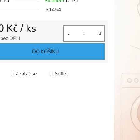
nost
Skladem
(2 ks)
31454
ek.
0 Kč
/ ks
 bez DPH
 cena:
DO KOŠÍKU
Zeptat se
Sdílet