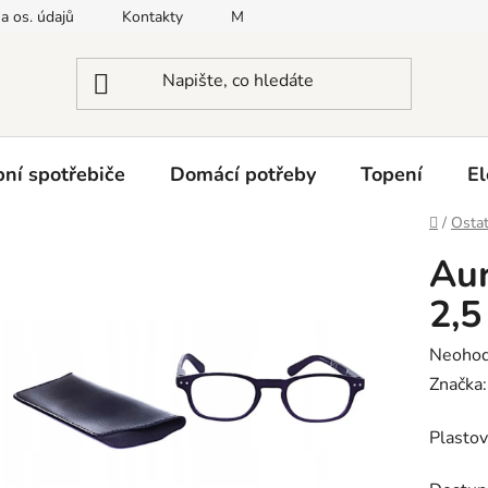
a os. údajů
Kontakty
Moje objednávka
Napište nám
ní spotřebiče
Domácí potřeby
Topení
El
Domů
/
Ostat
Aur
2,5
Průměr
Neoho
hodnoc
Značka
produk
Plastov
je
0,0