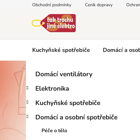
Přejít
Obchodní podmínky
Ceník dopravy
Ochran
na
obsah
Kuchyňské spotřebiče
Domácí a osob
P
K
Přeskočit
Domácí ventilátory
a
kategorie
o
t
s
Elektronika
e
t
g
r
Kuchyňské spotřebiče
o
a
r
Domácí a osobní spotřebiče
i
n
e
n
Péče o tělo
í