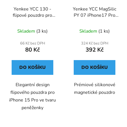
Yenkee YCC 130 -
Yenkee YCC MagSilic
flipové pouzdro pro
PY 07 iPhone17 Pro
iPhone 15 Pro
MAX kryt na mobil
Skladem
(3 ks)
Skladem
(1 ks)
66 Kč bez DPH
324 Kč bez DPH
80 Kč
392 Kč
DO KOŠÍKU
DO KOŠÍKU
Elegantní design
Prémiové silikonové
flipového pouzdra pro
magnetické pouzdro
iPhone 15 Pro ve tvaru
peněženky