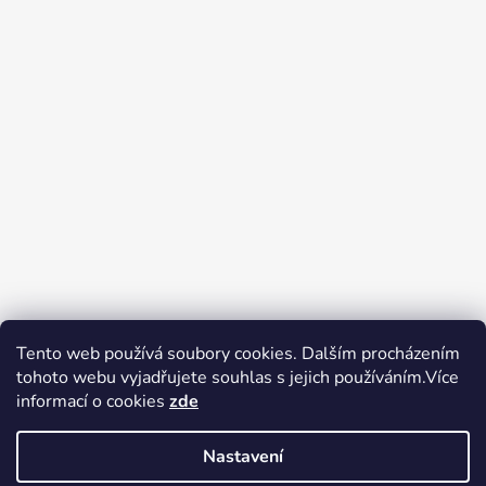
Tento web používá soubory cookies. Dalším procházením
tohoto webu vyjadřujete souhlas s jejich používáním.Více
Zboží.cz
Heureka.cz
Voňavé dárky
informací o cookies
zde
Nastavení