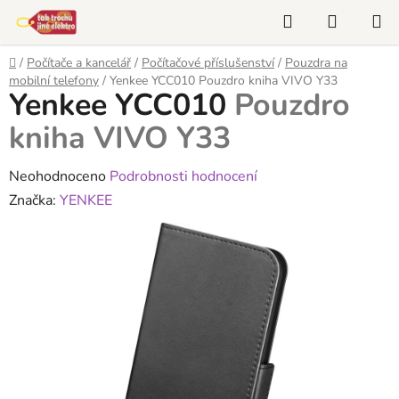
Přejít
Hledat
NÁKUP
na
KOŠÍK
obsah
Domů
/
Počítače a kancelář
/
Počítačové příslušenství
/
Pouzdra na
mobilní telefony
/
Yenkee YCC010
Pouzdro kniha VIVO Y33
Yenkee YCC010
Pouzdro
kniha VIVO Y33
Průměrné
Neohodnoceno
Podrobnosti hodnocení
hodnocení
Značka:
YENKEE
produktu
je
0,0
z
5
hvězdiček.