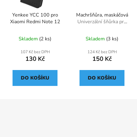
Yenkee YCC 100 pro
Machršňůra, maskáčová
Xiaomi Redmi Note 12
Univerzální šňůrka pro
mobilní telefon
Skladem
(2 ks)
Skladem
(3 ks)
107 Kč bez DPH
124 Kč bez DPH
130 Kč
150 Kč
DO KOŠÍKU
DO KOŠÍKU
Z
á
p
a
t