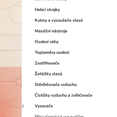
Holicí strojky
Kulmy a vysoušeče vlasů
Masážní nástroje
Osobní váhy
Teploměry osobní
Zastřihovače
Žehličky vlasů
Odvlhčovače vzduchu
Čističky vzduchu a zvlhčovače
Vysavače
Příslušenství k vysavačům