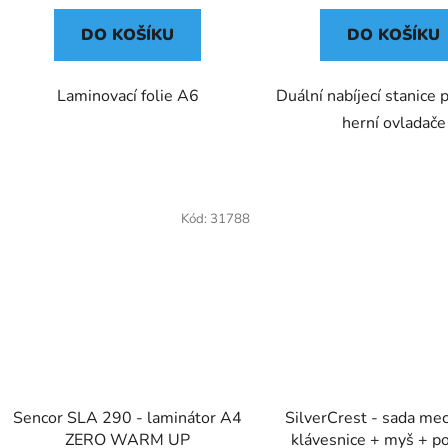
DO KOŠÍKU
DO KOŠÍKU
Laminovací folie A6
Duální nabíjecí stanice
herní ovladače
Kód:
31788
Sencor SLA 290 - laminátor A4
SilverCrest - sada me
ZERO WARM UP
klávesnice + myš + p