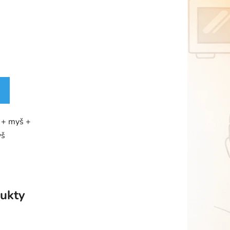
e + myš +
yš
ukty