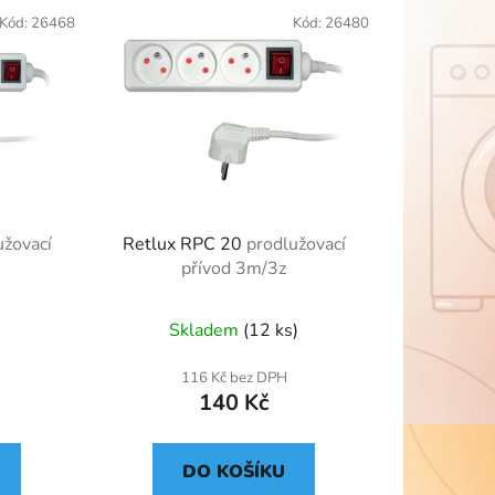
Kód:
26468
Kód:
26480
užovací
Retlux RPC 20
prodlužovací
z
přívod 3m/3z
Skladem
(12 ks)
116 Kč bez DPH
140 Kč
DO KOŠÍKU