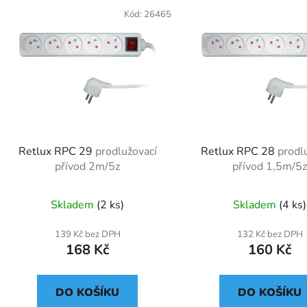
Kód:
26465
Retlux RPC 29
prodlužovací
Retlux RPC 28
prodl
přívod 2m/5z
přívod 1,5m/5
Skladem
(2 ks)
Skladem
(4 ks)
139 Kč bez DPH
132 Kč bez DPH
168 Kč
160 Kč
DO KOŠÍKU
DO KOŠÍKU