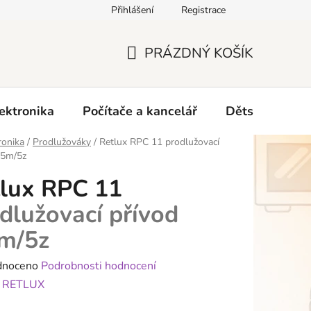
Přihlášení
Registrace
O nás
PRÁZDNÝ KOŠÍK
NÁKUPNÍ
KOŠÍK
ektronika
Počítače a kancelář
Dětské zboží 
ronika
/
Prodlužováky
/
Retlux RPC 11
prodlužovací
,5m/5z
lux RPC 11
dlužovací přívod
m/5z
né
dnoceno
Podrobnosti hodnocení
ení
:
RETLUX
tu