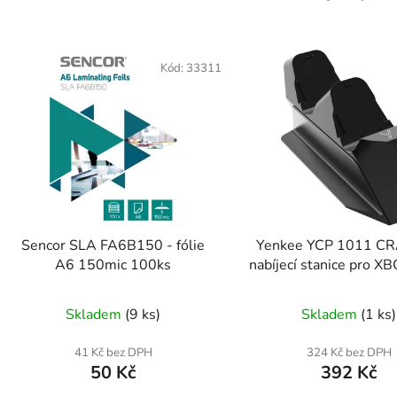
Kód:
33311
Sencor SLA FA6B150 - fólie
Yenkee YCP 1011 CR
A6 150mic 100ks
nabíjecí stanice pro X
ovladače
Skladem
(9 ks)
Skladem
(1 ks)
41 Kč bez DPH
324 Kč bez DPH
50 Kč
392 Kč