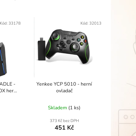
Kód:
33178
Kód:
32013
ADLE -
Yenkee YCP 5010 - herní
BOX herní
ovladač
Skladem
(1 ks)
373 Kč bez DPH
451 Kč