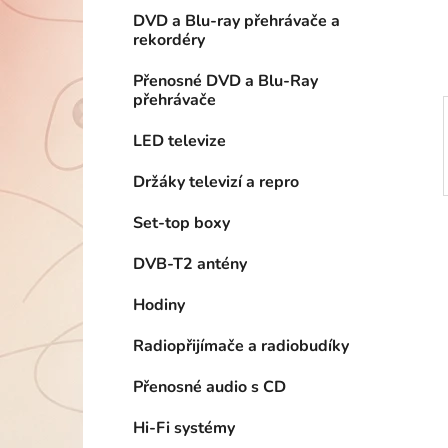
í
DVD a Blu-ray přehrávače a
p
rekordéry
a
n
Přenosné DVD a Blu-Ray
přehrávače
e
l
LED televize
Držáky televizí a repro
Set-top boxy
DVB-T2 antény
Hodiny
Radiopřijímače a radiobudíky
Přenosné audio s CD
Hi-Fi systémy