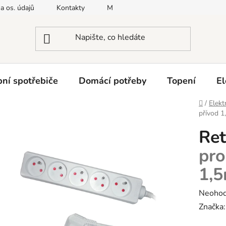
a os. údajů
Kontakty
Moje objednávka
Napište nám
ní spotřebiče
Domácí potřeby
Topení
El
Domů
/
Elekt
přívod 1
Ret
pro
1,5
Průměr
Neoho
hodnoc
Značka
produk