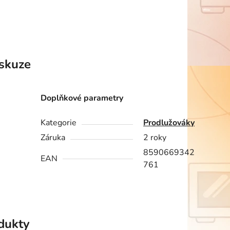
skuze
Doplňkové parametry
Kategorie
Prodlužováky
Záruka
2 roky
8590669342
EAN
761
odukty