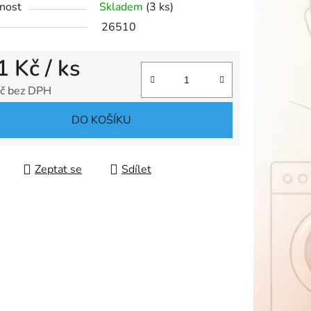
nost
Skladem
(3 ks)
26510
1 Kč
/ ks
ek.
č bez DPH
 cena:
DO KOŠÍKU
Zeptat se
Sdílet