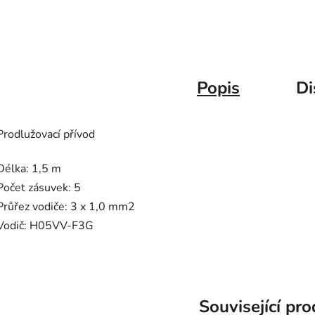
Popis
Di
Prodlužovací přívod
Délka: 1,5 m
Počet zásuvek: 5
Průřez vodiče: 3 x 1,0 mm2
Vodič: H05VV-F3G
Související pr