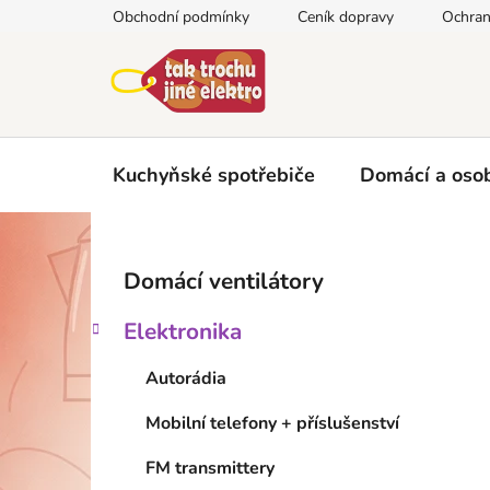
Přejít
Obchodní podmínky
Ceník dopravy
Ochran
na
obsah
Kuchyňské spotřebiče
Domácí a osob
P
K
Přeskočit
Domácí ventilátory
a
kategorie
o
t
s
Elektronika
e
t
g
r
Autorádia
o
a
r
Mobilní telefony + příslušenství
i
n
e
n
FM transmittery