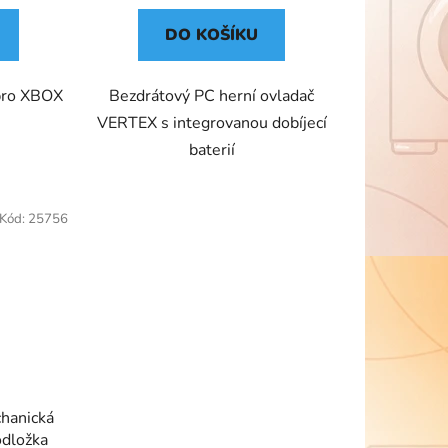
DO KOŠÍKU
 pro XBOX
Bezdrátový PC herní ovladač
VERTEX s integrovanou dobíjecí
baterií
Kód:
25756
chanická
odložka