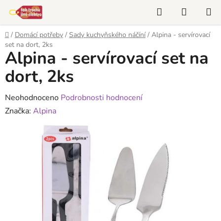
Přejít
Hledat
NÁKUP
na
KOŠÍK
obsah
Domů
/
Domácí potřeby
/
Sady kuchyňského náčíní
/
Alpina - servírovací
set na dort, 2ks
Alpina - servírovací set na
dort, 2ks
Průměrné
Neohodnoceno
Podrobnosti hodnocení
hodnocení
Značka:
Alpina
produktu
je
0,0
z
5
hvězdiček.