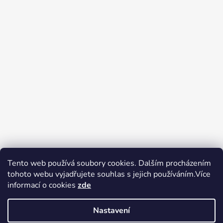
Tento web používá soubory cookies. Dalším procházením
tohoto webu vyjadřujete souhlas s jejich používáním.Více
Zboží.cz
Heureka.cz
Voňavé dárky
informací o cookies
zde
Nastavení