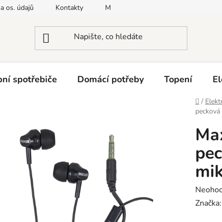
a os. údajů
Kontakty
Moje objednávka
Napište nám
ní spotřebiče
Domácí potřeby
Topení
El
Domů
/
Elekt
pecková
Max
pec
mi
Průměr
Neoho
hodnoc
Značka
produk