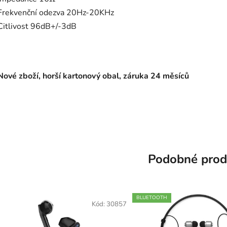
Frekvenční odezva 20Hz-20KHz
Citlivost 96dB+/-3dB
Nové zboží, horší kartonový obal, záruka 24 měsíců
Podobné prod
BLUETOOTH
Kód:
30857