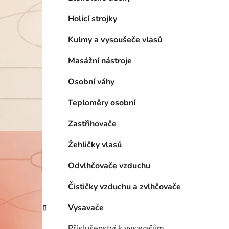
Holicí strojky
Kulmy a vysoušeče vlasů
Masážní nástroje
Osobní váhy
Teploměry osobní
Zastřihovače
Žehličky vlasů
Odvlhčovače vzduchu
Čističky vzduchu a zvlhčovače
Vysavače
Příslušenství k vysavačům