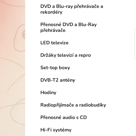
í
DVD a Blu-ray přehrávače a
p
rekordéry
a
n
Přenosné DVD a Blu-Ray
přehrávače
e
l
LED televize
Držáky televizí a repro
Set-top boxy
DVB-T2 antény
Hodiny
Radiopřijímače a radiobudíky
Přenosné audio s CD
Hi-Fi systémy