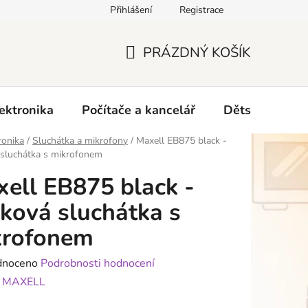
Přihlášení
Registrace
O nás
PRÁZDNÝ KOŠÍK
NÁKUPNÍ
KOŠÍK
ektronika
Počítače a kancelář
Dětské zboží 
ronika
/
Sluchátka a mikrofony
/
Maxell EB875 black -
 sluchátka s mikrofonem
ell EB875 black -
ková sluchátka s
krofonem
né
dnoceno
Podrobnosti hodnocení
ení
:
MAXELL
tu