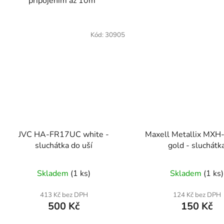
připojením až 10m
Kód:
30905
JVC HA-FR17UC white -
Maxell Metallix MX
sluchátka do uší
gold - sluchátk
Skladem
(1 ks)
Skladem
(1 ks)
413 Kč bez DPH
124 Kč bez DPH
500 Kč
150 Kč