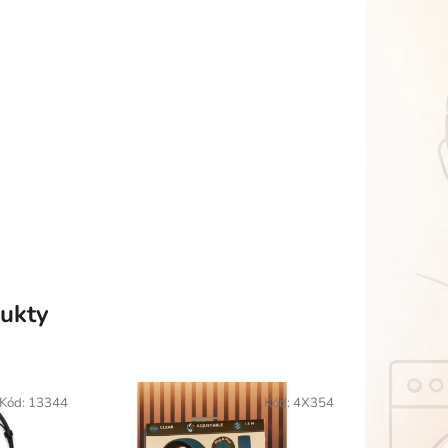
ukty
Kód:
13344
Kód:
4X354