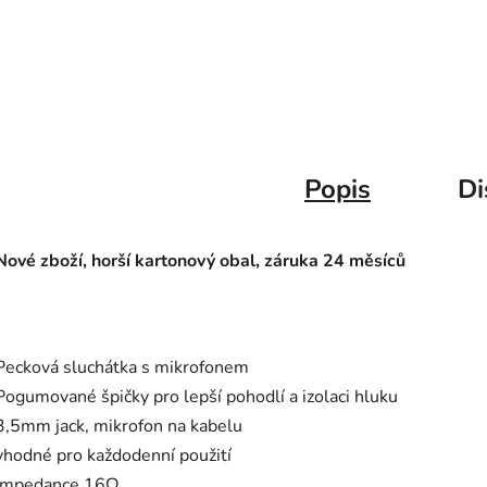
Popis
Di
Nové zboží, horší kartonový obal, záruka 24 měsíců
Pecková sluchátka s mikrofonem
Pogumované špičky pro lepší pohodlí a izolaci hluku
3,5mm jack, mikrofon na kabelu
vhodné pro každodenní použití
Impedance 16Ω