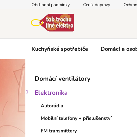
Přejít
Obchodní podmínky
Ceník dopravy
Ochran
na
obsah
Kuchyňské spotřebiče
Domácí a osob
P
K
Přeskočit
Domácí ventilátory
a
kategorie
o
t
s
Elektronika
e
t
g
r
Autorádia
o
a
r
Mobilní telefony + příslušenství
i
n
e
n
FM transmittery