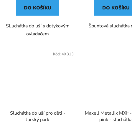
DO KOŠÍKU
DO KOŠÍKU
SLuchátka do uší s dotykovým
Špuntová sluchátka 
ovladačem
Kód:
4X313
Sluchátka do uší pro děti -
Maxell Metallix MXH
Jurský park
pink - sluchátk