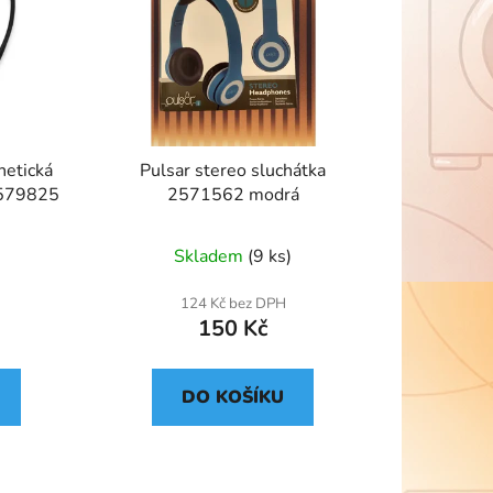
netická
Pulsar stereo sluchátka
2579825
2571562 modrá
Skladem
(9 ks)
124 Kč bez DPH
150 Kč
DO KOŠÍKU