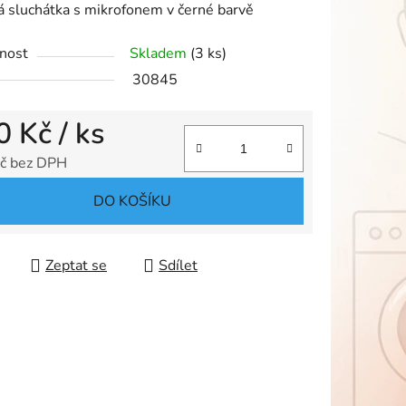
 sluchátka s mikrofonem v černé barvě
nost
Skladem
(3 ks)
30845
ek.
0 Kč
/ ks
č bez DPH
 cena:
DO KOŠÍKU
Zeptat se
Sdílet