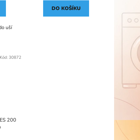
DO KOŠÍKU
do uší
Kód:
30872
-ES 200
a