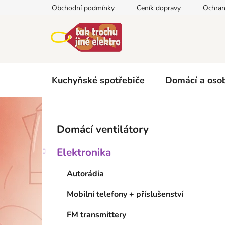
Přejít
Obchodní podmínky
Ceník dopravy
Ochran
na
obsah
Kuchyňské spotřebiče
Domácí a osob
P
K
Přeskočit
Domácí ventilátory
a
kategorie
o
t
s
Elektronika
e
t
g
r
Autorádia
o
a
r
Mobilní telefony + příslušenství
i
n
e
n
FM transmittery