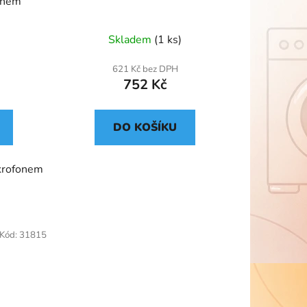
fonem
Skladem
(1 ks)
621 Kč bez DPH
752 Kč
DO KOŠÍKU
ikrofonem
Kód:
31815