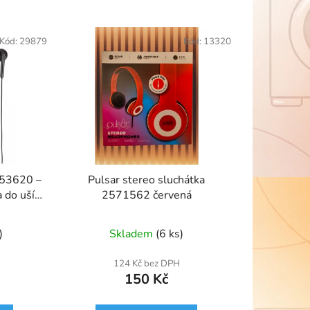
Kód:
29879
Kód:
13320
253620 –
Pulsar stereo sluchátka
 do uší s
2571562 červená
)
Skladem
(6 ks)
124 Kč bez DPH
150 Kč