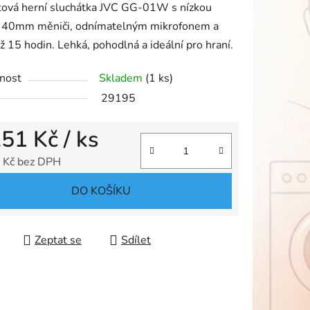
tová herní sluchátka JVC GG-01W s nízkou
í, 40mm měniči, odnímatelným mikrofonem a
až 15 hodin. Lehká, pohodlná a ideální pro hraní.
nost
Skladem
(1 ks)
ek.
29195
251 Kč
/ ks
 Kč bez DPH
 cena:
DO KOŠÍKU
Zeptat se
Sdílet