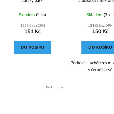
Jurský park
sluchátka s mikro
Skladem
(2 ks)
Skladem
(3 ks)
125 Kč bez DPH
124 Kč bez DPH
151 Kč
150 Kč
DO KOŠÍKU
DO KOŠÍKU
Pecková sluchátka s m
v černé barvě
Kód:
30857