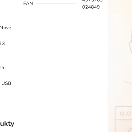
4975769
EAN
024849
ěťové
í 3
na
), USB
ukty