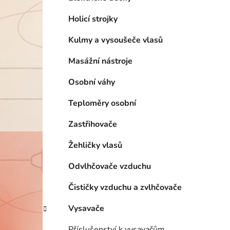
Holicí strojky
Kulmy a vysoušeče vlasů
Masážní nástroje
Osobní váhy
Teploměry osobní
Zastřihovače
Žehličky vlasů
Odvlhčovače vzduchu
Čističky vzduchu a zvlhčovače
Vysavače
Příslušenství k vysavačům