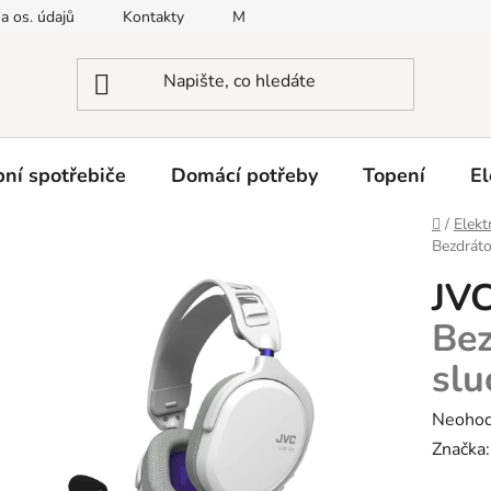
a os. údajů
Kontakty
Moje objednávka
Napište nám
ní spotřebiče
Domácí potřeby
Topení
El
Domů
/
Elekt
Bezdráto
JV
Bez
slu
Průměr
Neoho
hodnoc
Značka
produk