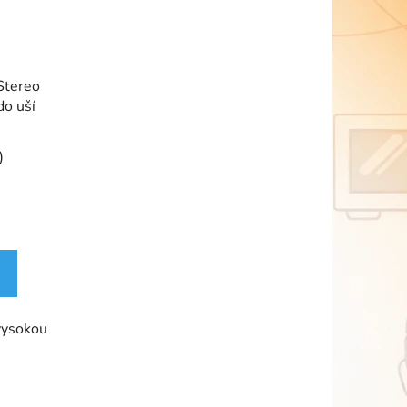
Stereo
do uší
)
vysokou