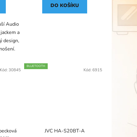
DO KOŠÍKU
uší Audio
jackem a
ý design,
 nošení.
BLUETOOTH
Kód:
30845
Kód:
6915
 pecková
JVC HA-S20BT-A