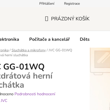
Přihlášení
Registrace
O nás
PRÁZDNÝ KOŠÍK
NÁKUPNÍ
KOŠÍK
ektronika
Počítače a kancelář
Dětské zboží 
ronika
/
Sluchátka a mikrofony
/
JVC GG-01WQ
vá herní sluchátka
C GG-01WQ
drátová herní
chátka
né
dnoceno
Podrobnosti hodnocení
ení
:
JVC
tu