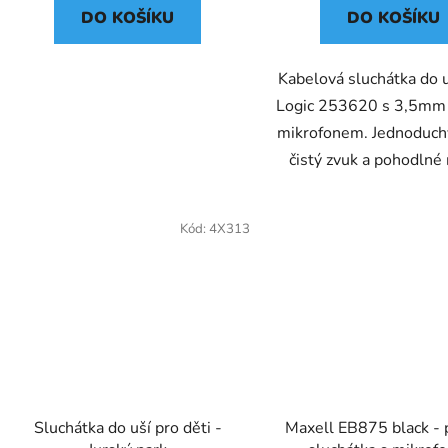
DO KOŠÍKU
DO KOŠÍKU
Kabelová sluchátka do 
Logic 253620 s 3,5mm 
mikrofonem. Jednoduch
čistý zvuk a pohodlné
Kód:
4X313
Sluchátka do uší pro děti -
Maxell EB875 black -