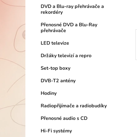
í
DVD a Blu-ray přehrávače a
p
rekordéry
a
n
Přenosné DVD a Blu-Ray
přehrávače
e
l
LED televize
Držáky televizí a repro
Set-top boxy
DVB-T2 antény
Hodiny
Radiopřijímače a radiobudíky
Přenosné audio s CD
Hi-Fi systémy