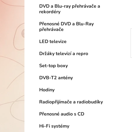
í
DVD a Blu-ray přehrávače a
p
rekordéry
a
n
Přenosné DVD a Blu-Ray
přehrávače
e
l
LED televize
Držáky televizí a repro
Set-top boxy
DVB-T2 antény
Hodiny
Radiopřijímače a radiobudíky
Přenosné audio s CD
Hi-Fi systémy