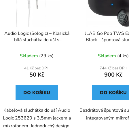
Audio Logic (Sologic) – Klasická
JLAB Go Pop TWS E
bílá sluchátka do uší s
Black - špuntová slu
mikrofonem
Skladem
(29 ks)
Skladem
(4 ks)
41 Kč bez DPH
744 Kč bez DPH
50 Kč
900 Kč
DO KOŠÍKU
DO KOŠÍKU
Kabelová sluchátka do uší Audio
Bezdrátová špuntová sl
Logic 253620 s 3,5mm jackem a
integrovaným mikro
mikrofonem. Jednoduchý design,