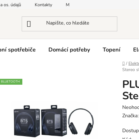
a os. údajů
Kontakty
Moje objednávka
Napište nám
ní spotřebiče
Domácí potřeby
Topení
El
Domů
/
Elekt
Stereo s
PL
BLUETOOTH
Ste
Průměr
Neoho
hodnoc
Značka
produk
Dostup
je