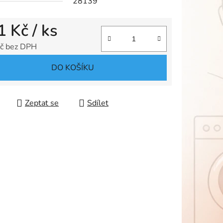
28139
1 Kč
/ ks
ek.
č bez DPH
 cena:
DO KOŠÍKU
Zeptat se
Sdílet