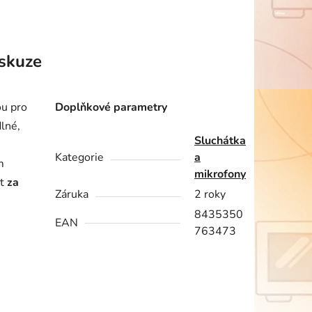
skuze
ou pro
Doplňkové parametry
dlné,
Sluchátka
Kategorie
a
m
mikrofony
at
za
Záruka
2 roky
8435350
EAN
763473