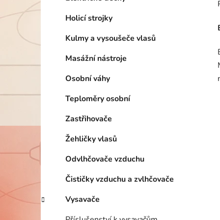
Holicí strojky
Kulmy a vysoušeče vlasů
Masážní nástroje
Osobní váhy
Teploměry osobní
Zastřihovače
Žehličky vlasů
Odvlhčovače vzduchu
Čističky vzduchu a zvlhčovače
Vysavače
Příslušenství k vysavačům