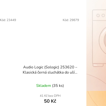
Kód:
23449
Kód:
29879
Audio Logic (Sologic) 253620 –
Klasická černá sluchátka do uší s
mikrofonem
Skladem
(35 ks)
41 Kč bez DPH
50 Kč