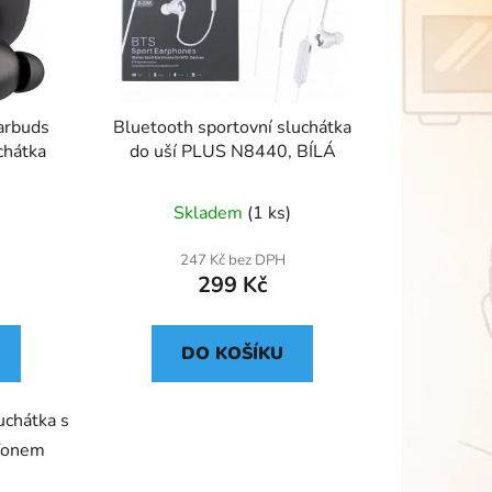
arbuds
Bluetooth sportovní sluchátka
chátka
do uší PLUS N8440, BÍLÁ
Skladem
(1 ks)
247 Kč bez DPH
299 Kč
DO KOŠÍKU
uchátka s
fonem