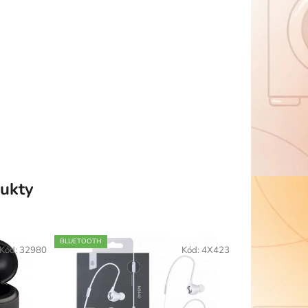
ukty
BLUETOOTH
Kód:
32980
Kód:
4X423