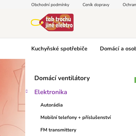
Přejít
Obchodní podmínky
Ceník dopravy
Ochran
na
obsah
Kuchyňské spotřebiče
Domácí a osob
P
K
Přeskočit
Domácí ventilátory
a
kategorie
o
t
s
Elektronika
e
t
g
r
Autorádia
o
a
r
Mobilní telefony + příslušenství
i
n
e
n
FM transmittery