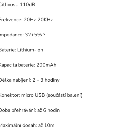
Citlivost: 110dB
Frekvence: 20Hz-20KHz
Impedance: 32+5% ?
Baterie: Lithium-ion
Kapacita baterie: 200mAh
Délka nabíjení: 2 – 3 hodiny
Konektor: micro USB (součástí balení)
Doba přehrávání: až 6 hodin
Maximální dosah: až 10m