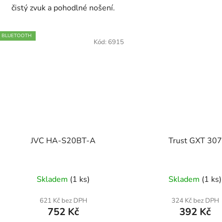
čistý zvuk a pohodlné nošení.
BLUETOOTH
Kód:
6915
JVC HA-S20BT-A
Trust GXT 307
Skladem
(1 ks)
Skladem
(1 ks)
621 Kč bez DPH
324 Kč bez DPH
752 Kč
392 Kč