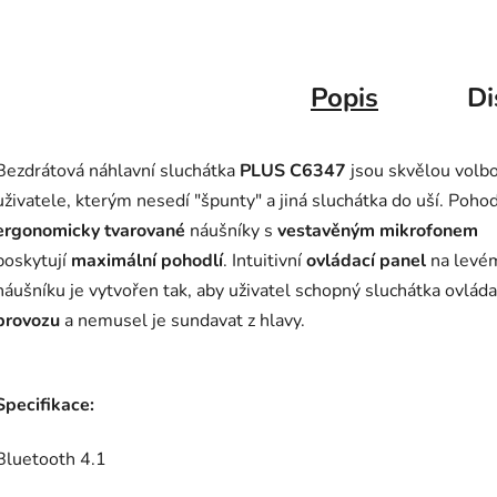
Popis
Di
Bezdrátová náhlavní sluchátka
PLUS C6347
jsou skvělou volb
uživatele, kterým nesedí "špunty" a jiná sluchátka do uší. Poho
ergonomicky tvarované
náušníky s
vestavěným mikrofonem
poskytují
maximální pohodlí
. Intuitivní
ovládací panel
na levé
náušníku je vytvořen tak, aby uživatel schopný sluchátka ovlád
provozu
a nemusel je sundavat z hlavy.
Specifikace:
Bluetooth 4.1