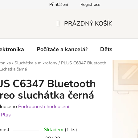
Přihlášení
Registrace
O nás
PRÁZDNÝ KOŠÍK
NÁKUPNÍ
KOŠÍK
ektronika
Počítače a kancelář
Dětské zboží 
ronika
/
Sluchátka a mikrofony
/
PLUS C6347 Bluetooth
luchátka černá
US C6347 Bluetooth
reo sluchátka černá
né
dnoceno
Podrobnosti hodnocení
ení
:
Plus
tu
nost
Skladem
(1 ks)