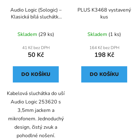
Audio Logic (Sologic) –
PLUS K3468 vystavený
Klasická bílá sluchátka
kus
do uší s mikrofonem
Skladem
(29 ks)
Skladem
(1 ks)
41 Kč bez DPH
164 Kč bez DPH
50 Kč
198 Kč
DO KOŠÍKU
DO KOŠÍKU
Kabelová sluchátka do uší
Audio Logic 253620 s
3,5mm jackem a
mikrofonem. Jednoduchý
design, čistý zvuk a
pohodlné nošení.