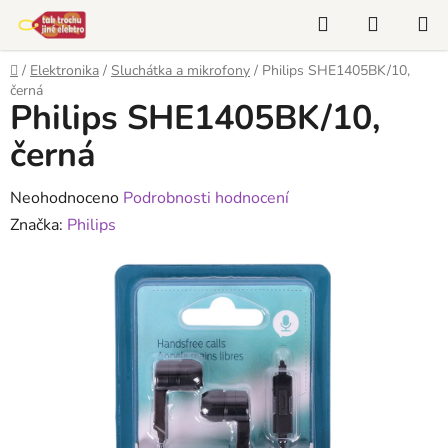
Přejít
Hledat
NÁKUP
na
KOŠÍK
obsah
Domů
/
Elektronika
/
Sluchátka a mikrofony
/
Philips SHE1405BK/10,
černá
Philips SHE1405BK/10,
černá
Průměrné
Neohodnoceno
Podrobnosti hodnocení
hodnocení
Značka:
Philips
produktu
je
0,0
z
5
hvězdiček.