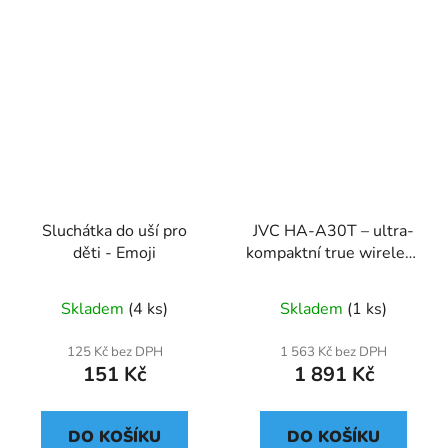
Sluchátka do uší pro
JVC HA-A30T – ultra-
děti - Emoji
kompaktní true wireless
sluchátka s ANC (Active
Noise Cancelling)
Skladem
(4 ks)
Skladem
(1 ks)
125 Kč bez DPH
1 563 Kč bez DPH
151 Kč
1 891 Kč
DO KOŠÍKU
DO KOŠÍKU