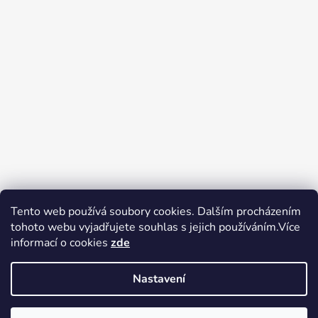
Tento web používá soubory cookies. Dalším procházením
tohoto webu vyjadřujete souhlas s jejich používáním.Více
Zboží.cz
Heureka.cz
Voňavé dárky
informací o cookies
zde
Nastavení