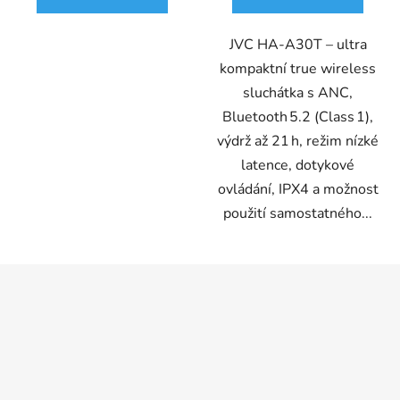
JVC HA‑A30T – ultra
kompaktní true wireless
sluchátka s ANC,
Bluetooth 5.2 (Class 1),
výdrž až 21 h, režim nízké
latence, dotykové
ovládání, IPX4 a možnost
použití samostatného...
Z
á
p
a
t
í