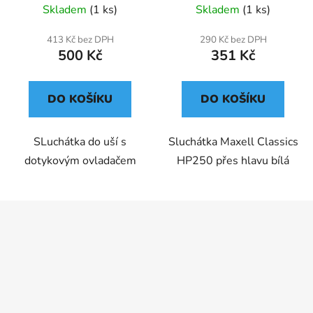
Skladem
(1 ks)
Skladem
(1 ks)
413 Kč bez DPH
290 Kč bez DPH
500 Kč
351 Kč
DO KOŠÍKU
DO KOŠÍKU
SLuchátka do uší s
Sluchátka Maxell Classics
dotykovým ovladačem
HP250 přes hlavu bílá
Z
á
p
a
t
í