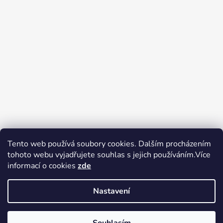
Tento web používá soubory cookies. Dalším procházením
tohoto webu vyjadřujete souhlas s jejich používáním.Více
Zboží.cz
Heureka.cz
Voňavé dárky
informací o cookies
zde
Nastavení