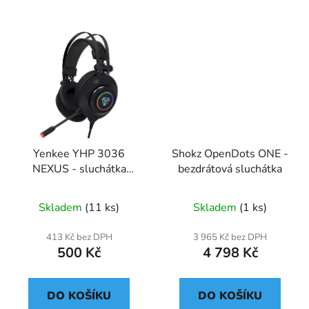
Yenkee YHP 3036
Shokz OpenDots ONE -
NEXUS - sluchátka
bezdrátová sluchátka
herní, USB
Skladem
(11 ks)
Skladem
(1 ks)
413 Kč bez DPH
3 965 Kč bez DPH
500 Kč
4 798 Kč
DO KOŠÍKU
DO KOŠÍKU