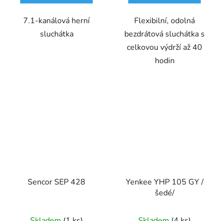
7.1-kanálová herní
Flexibilní, odolná
sluchátka
bezdrátová sluchátka s
celkovou výdrží až 40
hodin
Sencor SEP 428
Yenkee YHP 105 GY /
šedé/
Skladem
(1 ks)
Skladem
(4 ks)