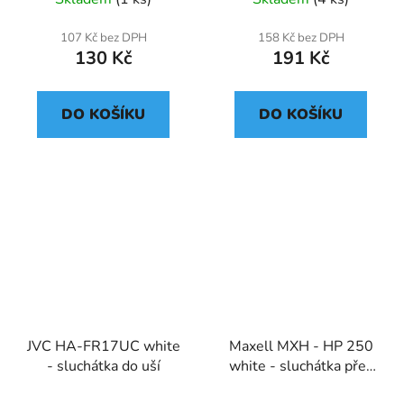
107 Kč bez DPH
158 Kč bez DPH
130 Kč
191 Kč
DO KOŠÍKU
DO KOŠÍKU
JVC HA-FR17UC white
Maxell MXH - HP 250
- sluchátka do uší
white - sluchátka přes
hlavu