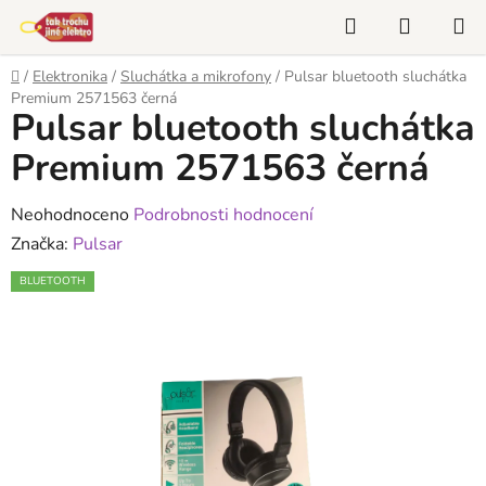
Přejít
Hledat
NÁKUP
na
KOŠÍK
obsah
Domů
/
Elektronika
/
Sluchátka a mikrofony
/
Pulsar bluetooth sluchátka
Premium 2571563 černá
Pulsar bluetooth sluchátka
Premium 2571563 černá
Průměrné
Neohodnoceno
Podrobnosti hodnocení
hodnocení
Značka:
Pulsar
produktu
BLUETOOTH
je
0,0
z
5
hvězdiček.