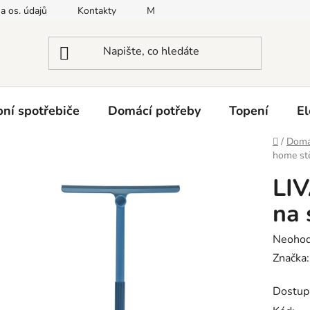
a os. údajů
Kontakty
Moje objednávka
Napište nám
ní spotřebiče
Domácí potřeby
Topení
El
Domů
/
Domá
home stě
LI
na 
Průměr
Neoho
hodnoc
Značka
produk
Dostup
je