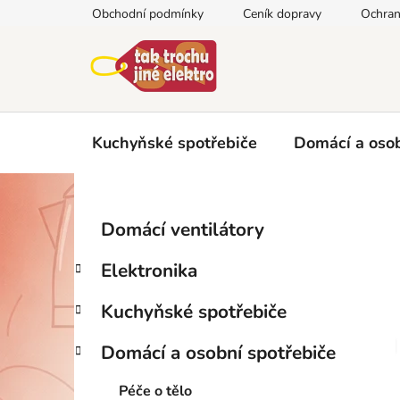
Přejít
Obchodní podmínky
Ceník dopravy
Ochran
na
obsah
Kuchyňské spotřebiče
Domácí a osob
P
K
Přeskočit
Domácí ventilátory
a
kategorie
o
t
s
Elektronika
e
t
g
r
Kuchyňské spotřebiče
o
a
r
Domácí a osobní spotřebiče
i
n
e
n
Péče o tělo