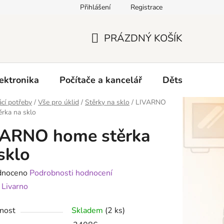
Přihlášení
Registrace
O nás
PRÁZDNÝ KOŠÍK
NÁKUPNÍ
KOŠÍK
ektronika
Počítače a kancelář
Dětské zboží 
cí potřeby
/
Vše pro úklid
/
Stěrky na sklo
/
LIVARNO
rka na sklo
VARNO home stěrka
sklo
né
dnoceno
Podrobnosti hodnocení
ení
:
Livarno
tu
nost
Skladem
(2 ks)