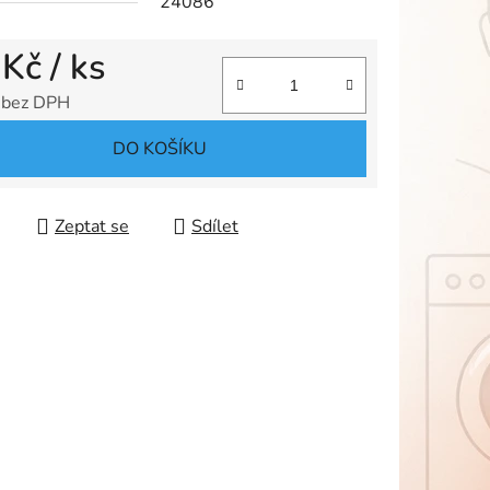
24086
 Kč
/ ks
ek.
 bez DPH
 cena:
DO KOŠÍKU
Zeptat se
Sdílet