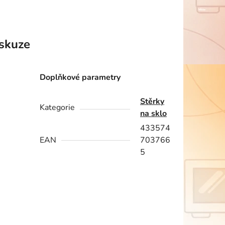
skuze
Doplňkové parametry
Stěrky
Kategorie
na sklo
433574
EAN
703766
5