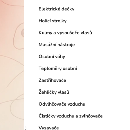
í
p
Elektrické dečky
a
Holicí strojky
n
e
Kulmy a vysoušeče vlasů
l
Masážní nástroje
Osobní váhy
Teploměry osobní
Zastřihovače
Žehličky vlasů
Odvlhčovače vzduchu
Čističky vzduchu a zvlhčovače
Vysavače