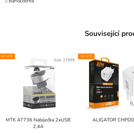
Barva:černá
Související pr
DO SÍTĚ
DO SÍTĚ
Kód:
27899
MTK AT736 Nabíječka 2xUSB
ALIGATOR CHPD
2,4A