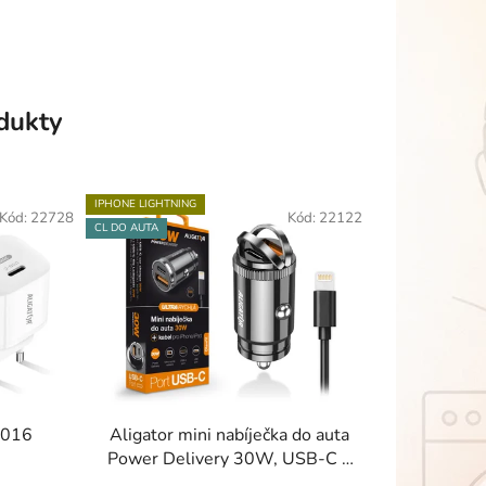
odukty
IPHONE LIGHTNING
Kód:
22728
Kód:
22122
CL DO AUTA
0016
Aligator mini nabíječka do auta
Power Delivery 30W, USB-C +
USB-A,USB-C kabel pro