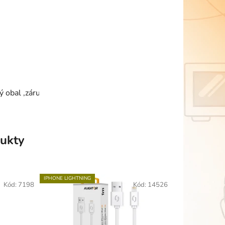
ý obal ,záruka 24 měsíců
ukty
IPHONE LIGHTNING
Kód:
7198
Kód:
14526