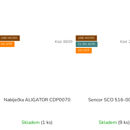
USB MICRO
USB MICRO
Kód:
8609
Kód:
DO SÍTĚ
CL DO AUTA
DO SÍTĚ
Nabíječka ALIGATOR CDP0070
Sencor SCO 516-0
Skladem
(1 ks)
Skladem
(9 ks)