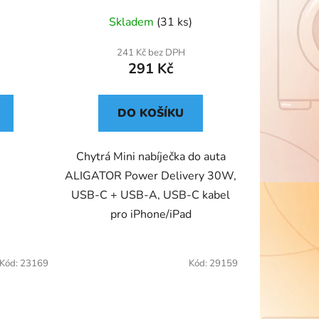
iPhone/iPad CHPD0008
Skladem
(31 ks)
241 Kč bez DPH
291 Kč
DO KOŠÍKU
Chytrá Mini nabíječka do auta
ALIGATOR Power Delivery 30W,
USB-C + USB-A, USB-C kabel
pro iPhone/iPad
Kód:
23169
Kód:
29159