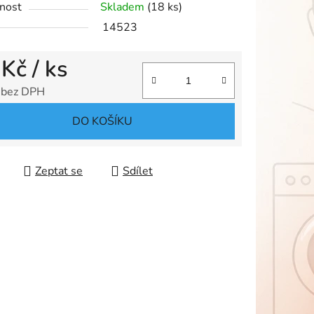
nost
Skladem
(18 ks)
14523
 Kč
/ ks
ek.
 bez DPH
 cena:
DO KOŠÍKU
Zeptat se
Sdílet