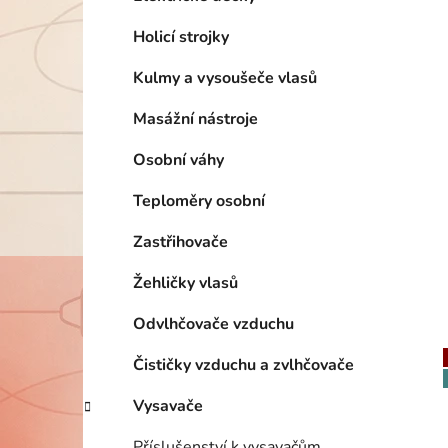
Holicí strojky
Kulmy a vysoušeče vlasů
Masážní nástroje
Osobní váhy
Teploměry osobní
Zastřihovače
Žehličky vlasů
Odvlhčovače vzduchu
Čističky vzduchu a zvlhčovače
Vysavače
Příslušenství k vysavačům