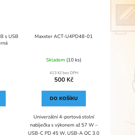
B s USB
Maxxter ACT-U4PD48-01
erná
Skladem
(10 ks)
413 Kč bez DPH
500 Kč
DO KOŠÍKU
Univerzální 4-portová stolní
nabíječka s výkonem až 57 W –
USB-C PD 45 W, USB-A QC 3.0