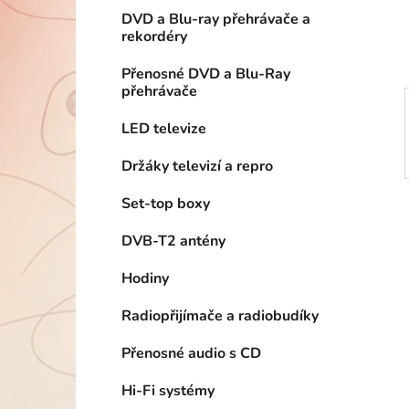
í
DVD a Blu-ray přehrávače a
p
rekordéry
a
n
Přenosné DVD a Blu-Ray
přehrávače
e
l
LED televize
Držáky televizí a repro
Set-top boxy
DVB-T2 antény
Hodiny
Radiopřijímače a radiobudíky
Přenosné audio s CD
Hi-Fi systémy