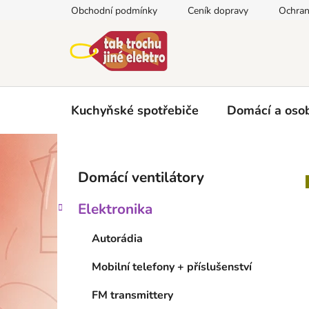
Přejít
Obchodní podmínky
Ceník dopravy
Ochran
na
obsah
Kuchyňské spotřebiče
Domácí a osob
P
K
Přeskočit
Domácí ventilátory
a
kategorie
o
t
s
Elektronika
e
t
g
r
Autorádia
o
a
r
Mobilní telefony + příslušenství
i
n
e
n
FM transmittery