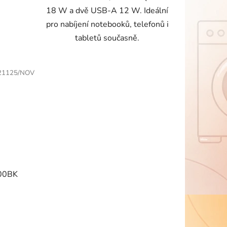
18 W a dvě USB-A 12 W. Ideální
pro nabíjení notebooků, telefonů i
tabletů současně.
21125/NOV
00BK