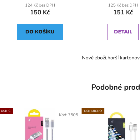
124 Kč bez DPH
125 Kč bez DPH
150 Kč
151 Kč
DO KOŠÍKU
DETAIL
Nové zboží,horší kartonov
Podobné prod
USB-C
USB MICRO
Kód:
7505