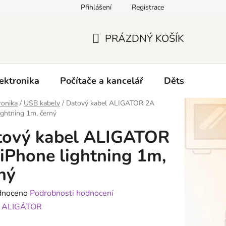
Přihlášení
Registrace
O nás
PRÁZDNÝ KOŠÍK
NÁKUPNÍ
KOŠÍK
ektronika
Počítače a kancelář
Dětské zboží 
ronika
/
USB kabely
/
Datový kabel ALIGATOR 2A
ightning 1m, černý
tový kabel ALIGATOR
iPhone lightning 1m,
ný
né
dnoceno
Podrobnosti hodnocení
ení
:
ALIGÁTOR
tu