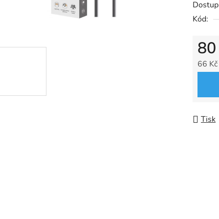
Dostup
je
Kód:
0,0
z
80
5
hvězdič
66 Kč
Měrná
Tisk