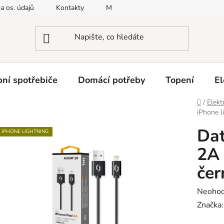
a os. údajů
Kontakty
Moje objednávka
Napište nám
ní spotřebiče
Domácí potřeby
Topení
El
Domů
/
Elekt
iPhone l
Da
IPHONE LIGHTNING
2A 
čer
Průměr
Neoho
hodnoc
Značka
produk