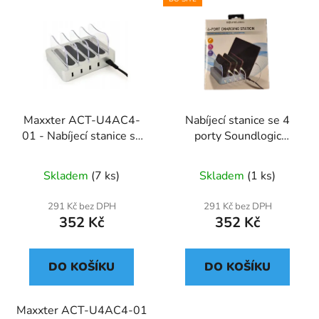
Maxxter ACT-U4AC4-
Nabíjecí stanice se 4
01 - Nabíjecí stanice se
porty Soundlogic
4 porty
80016
Skladem
(7 ks)
Skladem
(1 ks)
291 Kč bez DPH
291 Kč bez DPH
352 Kč
352 Kč
DO KOŠÍKU
DO KOŠÍKU
Maxxter ACT-U4AC4-01