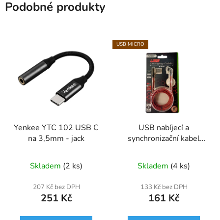
Podobné produkty
USB MICRO
Yenkee YTC 102 USB C
USB nabíjecí a
na 3,5mm - jack
synchronizační kabel
úhlový ,oplet 2m Micro
USB
Skladem
(2 ks)
Skladem
(4 ks)
207 Kč bez DPH
133 Kč bez DPH
251 Kč
161 Kč