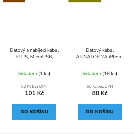
Datový a nabíjecí kabel
Datový kabel
PLUS, MicroUSB,
ALIGATOR 2A iPhone
(N8048), oranžový
lightning 1m, černý
Skladem
(1 ks)
Skladem
(18 ks)
83 Kč bez DPH
66 Kč bez DPH
101 Kč
80 Kč
DO KOŠÍKU
DO KOŠÍKU