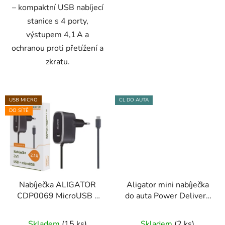
– kompaktní USB nabíjecí
stanice s 4 porty,
výstupem 4,1 A a
ochranou proti přetížení a
zkratu.
USB MICRO
CL DO AUTA
DO SÍTĚ
Nabíječka ALIGATOR
Aligator mini nabíječka
CDP0069 MicroUSB s
do auta Power Delivery
USB výst 5V/2,1A,
30W, USB-C + USB-A
černá
CHPD0006
Skladem
(15 ks)
Skladem
(2 ks)