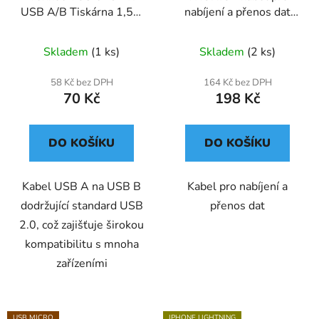
USB A/B Tiskárna 1,5m
nabíjení a přenos dat
- USB kabel
(černá, USB-A na
Lightning)
Skladem
(1 ks)
Skladem
(2 ks)
58 Kč bez DPH
164 Kč bez DPH
70 Kč
198 Kč
DO KOŠÍKU
DO KOŠÍKU
Kabel USB A na USB B
Kabel pro nabíjení a
dodržující standard USB
přenos dat
2.0, což zajišťuje širokou
kompatibilitu s mnoha
zařízeními
USB MICRO
IPHONE LIGHTNING