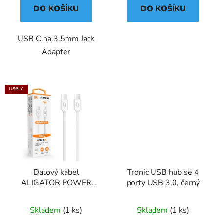
DO KOŠÍKU
DO KOŠÍKU
USB C na 3.5mm Jack
Adapter
USB-C
Datový kabel
Tronic USB hub se 4
ALIGATOR POWER
porty USB 3.0, černý
60W, USB-C/USB-C
3A, 1m bílý
Skladem
(1 ks)
Skladem
(1 ks)