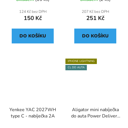
124 Kč bez DPH
207 Kč bez DPH
150 Kč
251 Kč
DO KOŠÍKU
DO KOŠÍKU
IPHONE LIGHTNING
CL DO AUTA
Yenkee YAC 2027WH
Aligator mini nabíječka
type C - nabíječka 2A
do auta Power Delivery
30W, USB-C + USB-