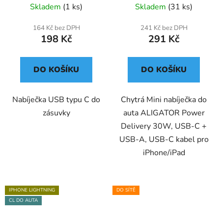
A,USB-C kabel pro
Skladem
(1 ks)
Skladem
(31 ks)
iPhone/iPad CHPD0008
164 Kč bez DPH
241 Kč bez DPH
198 Kč
291 Kč
DO KOŠÍKU
DO KOŠÍKU
Nabíječka USB typu C do
Chytrá Mini nabíječka do
zásuvky
auta ALIGATOR Power
Delivery 30W, USB-C +
USB-A, USB-C kabel pro
iPhone/iPad
IPHONE LIGHTNING
DO SÍTĚ
CL DO AUTA