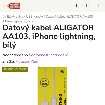
Přejít
Hledat
NÁKUP
na
KOŠÍK
obsah
Domů
/
Elektronika
/
USB kabely
/
Datový kabel ALIGATOR AA103,
iPhone lightning, bílý
Datový kabel ALIGATOR
AA103, iPhone lightning,
bílý
Průměrné
Neohodnoceno
Podrobnosti hodnocení
hodnocení
Značka:
Aligator Plus
produktu
IPHONE LIGHTNING
je
0,0
z
5
hvězdiček.