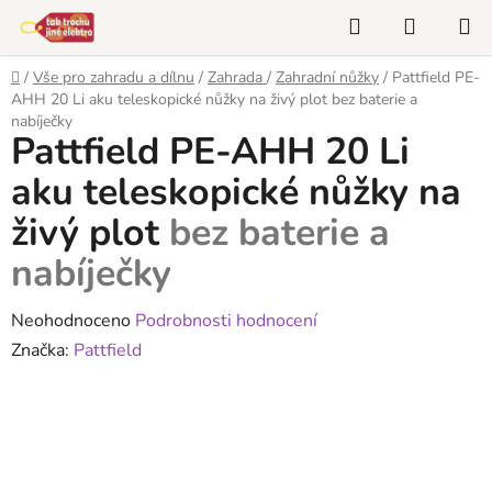
Přejít
Hledat
NÁKUP
na
KOŠÍK
obsah
Domů
/
Vše pro zahradu a dílnu
/
Zahrada
/
Zahradní nůžky
/
Pattfield PE-
AHH 20 Li aku teleskopické nůžky na živý plot
bez baterie a
nabíječky
Pattfield PE-AHH 20 Li
aku teleskopické nůžky na
živý plot
bez baterie a
nabíječky
Průměrné
Neohodnoceno
Podrobnosti hodnocení
hodnocení
Značka:
Pattfield
produktu
je
0,0
z