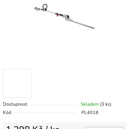
5
hvězdiček.
Dostupnost
Skladem
(3 ks)
Kód:
PL4018