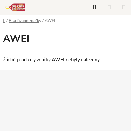
Přejít
Hledat
NÁKUP
na
KOŠÍK
obsah
Domů
/
Prodávané značky
/
AWEI
AWEI
Žádné produkty značky
AWEI
nebyly nalezeny...
Z
á
p
a
t
í