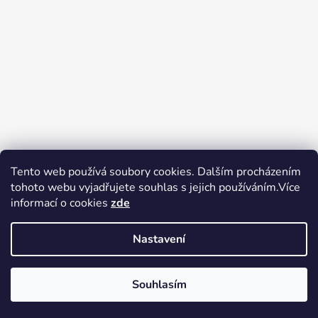
Tento web používá soubory cookies. Dalším procházením
tohoto webu vyjadřujete souhlas s jejich používáním.Více
Zboží.cz
Heureka.cz
Voňavé dárky
informací o cookies
zde
Nastavení
Souhlasím
Vytvořil Shoptet
Copyright 2026
tak trochu jiné
V pátek 14.8.2026 má prodejna Tak trochu jiné elektro zavřeno.
elektro
. Všechna práva vyhrazena.