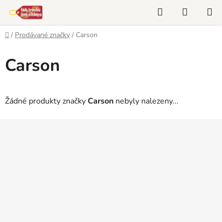
Přejít
Hledat
NÁKUP
na
KOŠÍK
obsah
Domů
/
Prodávané značky
/
Carson
Carson
Žádné produkty značky
Carson
nebyly nalezeny...
Z
á
p
a
t
í