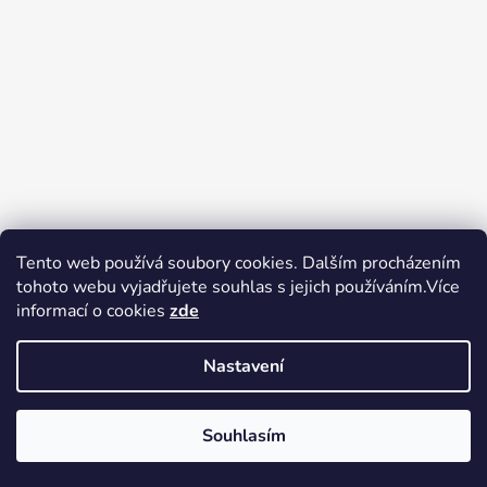
Tento web používá soubory cookies. Dalším procházením
tohoto webu vyjadřujete souhlas s jejich používáním.Více
Zboží.cz
Heureka.cz
Voňavé dárky
informací o cookies
zde
Nastavení
Souhlasím
Vytvořil Shoptet
Copyright 2026
tak trochu jiné
V pátek 14.8.2026 má prodejna Tak trochu jiné elektro zavřeno.
elektro
. Všechna práva vyhrazena.