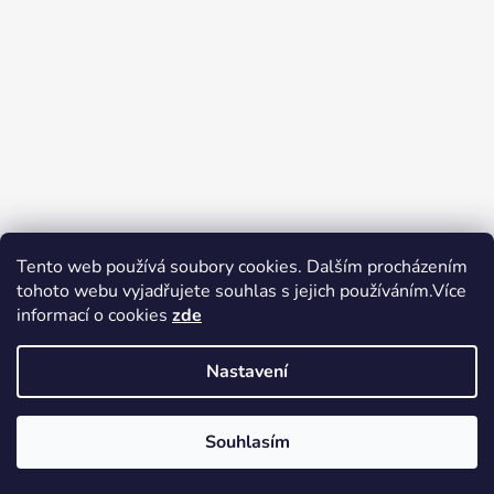
Tento web používá soubory cookies. Dalším procházením
tohoto webu vyjadřujete souhlas s jejich používáním.Více
Zboží.cz
Heureka.cz
Voňavé dárky
informací o cookies
zde
Nastavení
Souhlasím
Vytvořil Shoptet
Copyright 2026
tak trochu jiné
V pátek 14.8.2026 má prodejna Tak trochu jiné elektro zavřeno.
elektro
. Všechna práva vyhrazena.