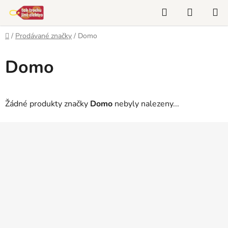
Přejít
Hledat
NÁKUP
na
KOŠÍK
obsah
Domů
/
Prodávané značky
/
Domo
Domo
Žádné produkty značky
Domo
nebyly nalezeny...
Z
á
p
a
t
í