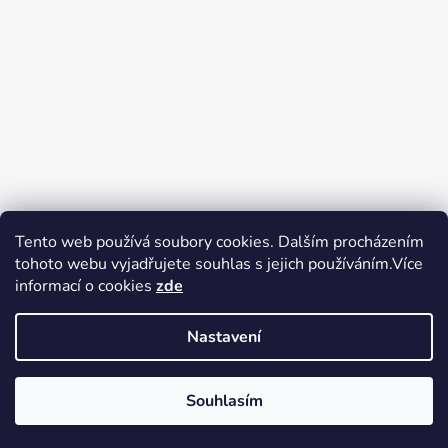
Tento web používá soubory cookies. Dalším procházením
tohoto webu vyjadřujete souhlas s jejich používáním.Více
Zboží.cz
Heureka.cz
Voňavé dárky
informací o cookies
zde
Nastavení
Souhlasím
Vytvořil Shoptet
Copyright 2026
tak trochu jiné
V pátek 14.8.2026 má prodejna Tak trochu jiné elektro zavřeno.
elektro
. Všechna práva vyhrazena.