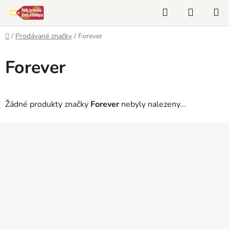
Přejít
Hledat
NÁKUP
na
KOŠÍK
obsah
Domů
/
Prodávané značky
/
Forever
Forever
Žádné produkty značky
Forever
nebyly nalezeny...
Z
á
p
a
t
í