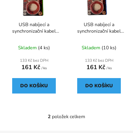
s
r
p
o
r
d
USB nabíjecí a
USB nabíjecí a
o
u
synchronizační kabel
synchronizační kabel
d
k
úhlový ,oplet 2m Micro
úhlový ,oplet 2m Iphone
u
t
USB
Skladem
(4 ks)
Skladem
(10 ks)
k
ů
t
133 Kč bez DPH
133 Kč bez DPH
ů
161 Kč
161 Kč
/ ks
/ ks
DO KOŠÍKU
DO KOŠÍKU
2
položek celkem
O
v
l